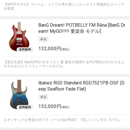
【SPOTモデル】フレーム・メイプル杢が美しいルックスと実践的なスペック
を追求。
BanG Dream!
POTBELLY FM Rāna [BanG Dr
eam! MyGO!!!!! 要楽奈 モデル]
132,000円
(税込)
【受注生産】MyGO!!!!!のギタリスト 要 楽奈が使用するPOTBELLYのカスタム
モデルのコストパフォーマンスモデル。
Ibanez
RGD Standard RGD7521PB-DSF (D
eep Seafloor Fade Flat)
132,000円
(税込)
エキゾチックな杢目のポプラ･バールTop”RGD”、7弦ノントレモロ･モデル。