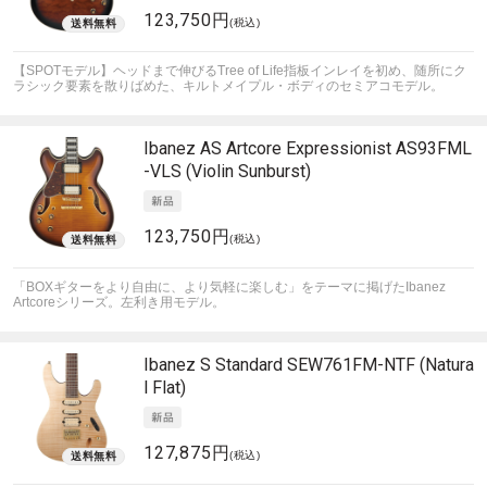
123,750円
(税込)
【SPOTモデル】ヘッドまで伸びるTree of Life指板インレイを初め、随所にク
ラシック要素を散りばめた、キルトメイプル・ボディのセミアコモデル。
Ibanez
AS Artcore Expressionist AS93FML
-VLS (Violin Sunburst)
123,750円
(税込)
「BOXギターをより自由に、より気軽に楽しむ」をテーマに掲げたIbanez
Artcoreシリーズ。左利き用モデル。
Ibanez
S Standard SEW761FM-NTF (Natura
l Flat)
127,875円
(税込)