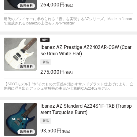
264,000円
(税込)
現代のプレイヤーに求められる「音」を実現するAZシリーズ。Made in Japan
で完成されるIbanezの上位モデル"Prestige"
Ibanez
AZ Prestige AZ2402AR-CGW (Coar
se Grain White Flat)
275,000円
(税込)
【SPOTモデル】”木”そのものの質感を活かすサンドブラスト仕上げにより、立
体的に浮き出たアッシュ材独特の杢目が印象的なAZ2402モデル。
Ibanez
AZ Standard AZ24S1F-TXB (Transp
arent Turquoise Burst)
SOLD OUT
93,500円
(税込)