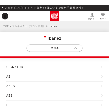
ショッピングクレジット分割48回払いまで金利手数料無料！
ログイン
カート
TOP
>
エレキギター（ブランド別）
> Ibanez
Ibanez
SIGNATURE
AZ
AZES
AZS
P