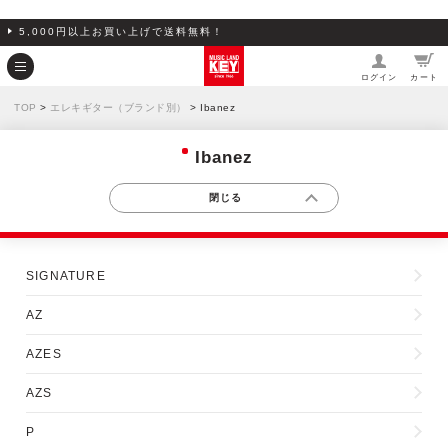
5,000円以上お買い上げで送料無料！
ログイン
カート
TOP
>
エレキギター（ブランド別）
> Ibanez
Ibanez
SIGNATURE
AZ
AZES
AZS
P