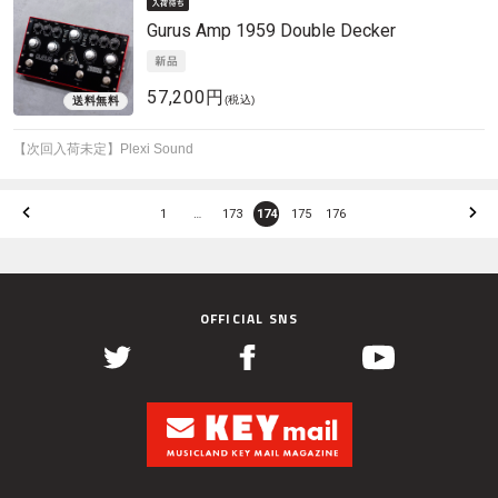
Gurus Amp
1959 Double Decker
57,200円
(税込)
【次回入荷未定】Plexi Sound
1
…
173
174
175
176
OFFICIAL SNS