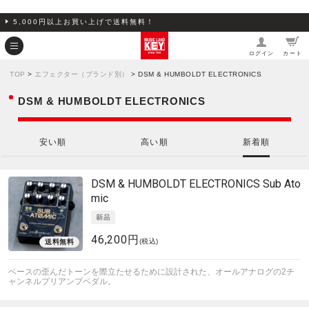
5,000円以上お買い上げで送料無料！
ログイン
カート
TOP
>
エフェクター（ブランド別）
> DSM & HUMBOLDT ELECTRONICS
DSM & HUMBOLDT ELECTRONICS
安い順
高い順
新着順
DSM & HUMBOLDT ELECTRONICS
Sub Ato
mic
46,200円
(税込)
ベースの歪んだトーンを際立たせるために設計された、オールアナログの2チ
ャンネルプリアンプペダル。