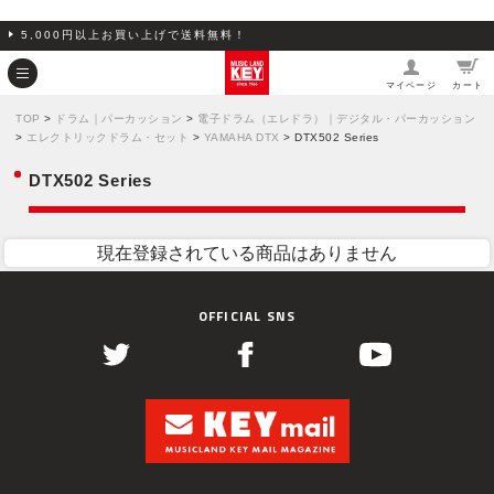
5,000円以上お買い上げで送料無料！
マイページ
カート
TOP
>
ドラム｜パーカッション
>
電子ドラム（エレドラ）｜デジタル・パーカッション
>
エレクトリックドラム・セット
>
YAMAHA DTX
> DTX502 Series
DTX502 Series
現在登録されている商品はありません
OFFICIAL SNS