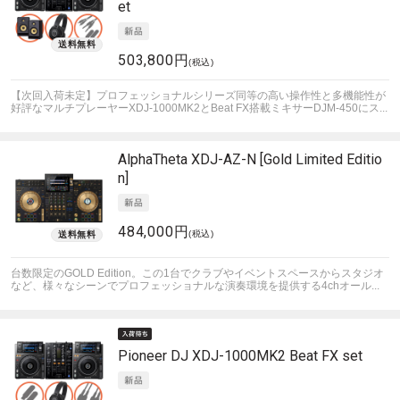
et
503,800円
(税込)
【次回入荷未定】プロフェッショナルシリーズ同等の高い操作性と多機能性が
好評なマルチプレーヤーXDJ-1000MK2とBeat FX搭載ミキサーDJM-450にス...
AlphaTheta
XDJ-AZ-N [Gold Limited Editio
n]
484,000円
(税込)
台数限定のGOLD Edition。この1台でクラブやイベントスペースからスタジオ
など、様々なシーンでプロフェッショナルな演奏環境を提供する4chオール...
Pioneer DJ
XDJ-1000MK2 Beat FX set