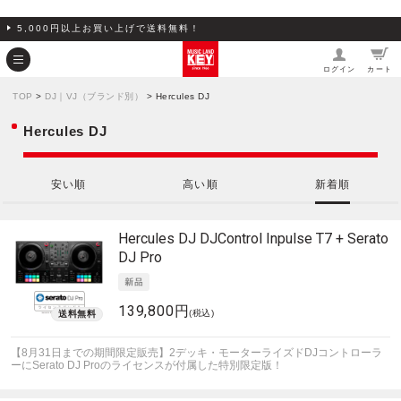
5,000円以上お買い上げで送料無料！
ログイン
カート
TOP
>
DJ｜VJ（ブランド別）
> Hercules DJ
Hercules DJ
安い順
高い順
新着順
Hercules DJ
DJControl Inpulse T7 + Serato
DJ Pro
139,800円
(税込)
【8月31日までの期間限定販売】2デッキ・モーターライズドDJコントローラ
ーにSerato DJ Proのライセンスが付属した特別限定版！