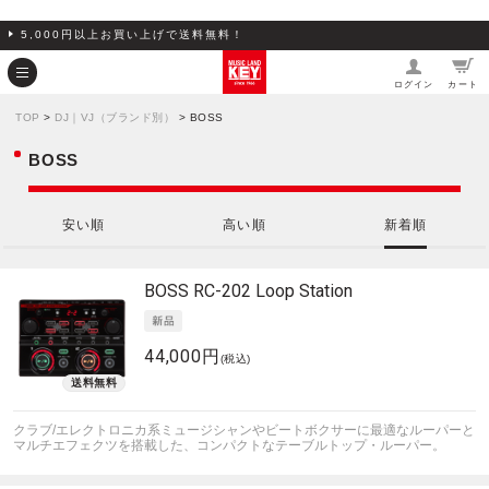
5,000円以上お買い上げで送料無料！
ログイン
カート
TOP
>
DJ｜VJ（ブランド別）
> BOSS
BOSS
安い順
高い順
新着順
BOSS
RC-202 Loop Station
44,000円
(税込)
クラブ/エレクトロニカ系ミュージシャンやビートボクサーに最適なルーパーと
マルチエフェクツを搭載した、コンパクトなテーブルトップ・ルーパー。