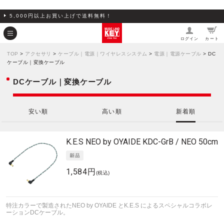
5,000円以上お買い上げで送料無料！
ログイン
カート
TOP
>
アクセサリ
>
ケーブル｜電源｜ワイヤレスシステム
>
電源｜電源ケーブル
> DC
ケーブル｜変換ケーブル
DCケーブル｜変換ケーブル
安い順
高い順
新着順
K.E.S NEO by OYAIDE
KDC-GrB / NEO 50cm
1,584円
(税込)
特注カラーで製造されたNEO by OYAIDE とK.E.S によるスペシャルコラボレ
ーションDCケーブル。