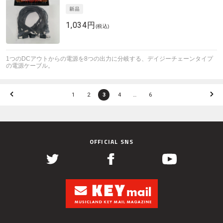
1,034円
(税込)
1つのDCアウトからの電源を8つの出力に分岐する、デイジーチェーンタイプ
の電源ケーブル。
1
2
3
4
…
6
OFFICIAL SNS