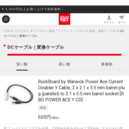
5,000円以上お買い上げで送料無料！
ログイン
カート
TOP
>
アクセサリ
>
ケーブル｜電源｜ワイヤレスシステム
>
電源｜電源ケーブル
> DC
ケーブル｜変換ケーブル
DCケーブル｜変換ケーブル
安い順
高い順
新着順
RockBoard by Warwick
Power Ace Current
Doubler Y Cable, 2 x 2.1 x 5.5 mm barrel plu
g (parallel) to 2.1 x 5.5 mm barrel socket [R
BO POWER ACE Y CD]
600円
(税込)
超コンパクトなプラグを採用、150mAを組み合わせて300mAにするための高