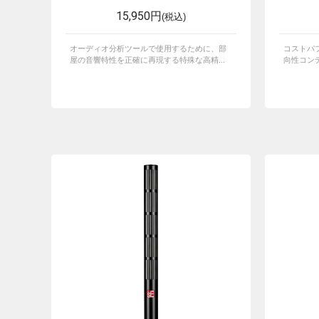
15,950円
(税込)
オーディオ分析ツールで使用するために、部
コストパ
屋の音響特性を正確に再現する特殊な高精...
向性コン