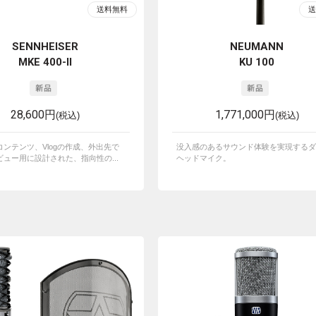
SENNHEISER
NEUMANN
MKE 400-II
KU 100
28,600円
1,771,000円
(税込)
(税込)
ンテンツ、Vlogの作成、外出先で
没入感のあるサウンド体験を実現するダ
ュー用に設計された、指向性の...
ヘッドマイク。