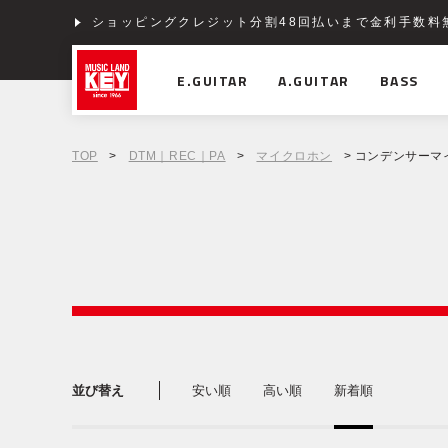
ショッピングクレジット分割48回払いまで金利手数料
E.GUITAR
A.GUITAR
BASS
TOP
>
DTM｜REC｜PA
>
マイクロホン
> コンデンサーマ
並び替え
安い順
高い順
新着順