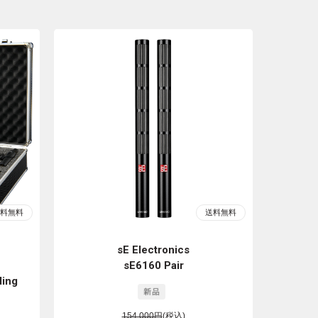
sE Electronics
sE6160 Pair
ding
154,000円
(税込)