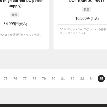
30 [high current DC power
DC-TRAIN DCT-0915
supply]
10,560円
(税込)
34,999円
(税込)
DC 9Vアウト x 3 + 15Vアウトx 4を搭
ワーサプライユニット
2Vと18Ｖが選択可能となってた新モ
75
76
77
78
79
80
81
82
83
84
85