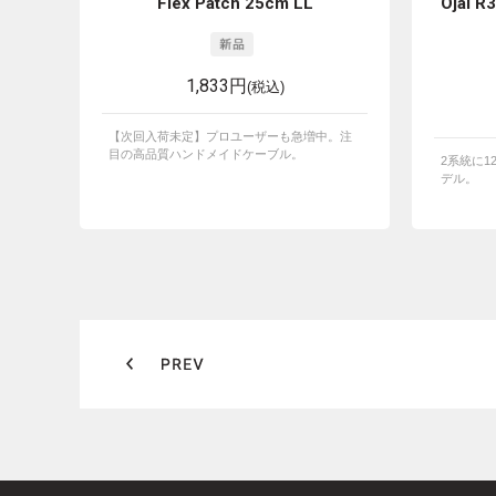
Flex Patch 25cm LL
Ojai R
1,833円
(税込)
【次回入荷未定】プロユーザーも急増中。注
目の高品質ハンドメイドケーブル。
2系統に1
デル。