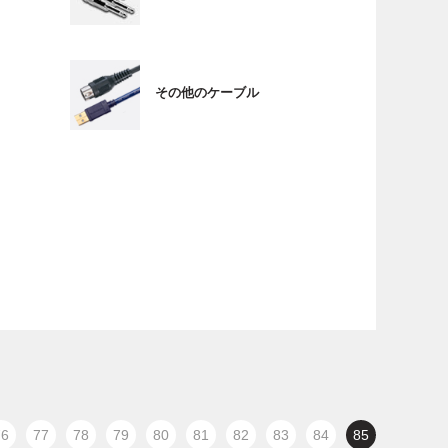
その他のケーブル
76
77
78
79
80
81
82
83
84
85