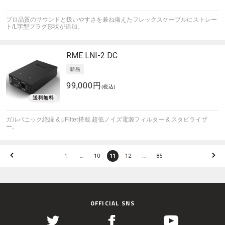
プロ品質のサウンドと扱いやすさを兼ね備えたフレックスケーブルにストレー
ト/L字型プラグ形状が追加。
RME
LNI-2 DC
99,000円
(税込)
ガルバニック絶縁 & μFilter搭載 超低ノイズ電源フィルター & スタビライザ
ー。
1
…
10
11
12
…
85
OFFICIAL SNS