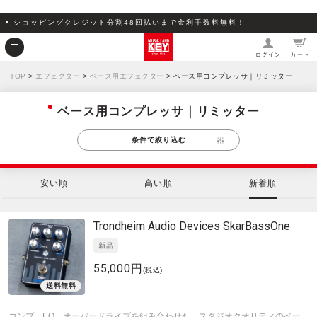
ショッピングクレジット分割48回払いまで金利手数料無料！
ログイン
カート
TOP
>
エフェクター
>
ベース用エフェクター
> ベース用コンプレッサ｜リミッター
ベース用コンプレッサ｜リミッター
条件で絞り込む
安い順
高い順
新着順
Trondheim Audio Devices
SkarBassOne
55,000円
(税込)
コンプ、EQ、オーバードライブを組み合わせた、スタジオクオリティのベー