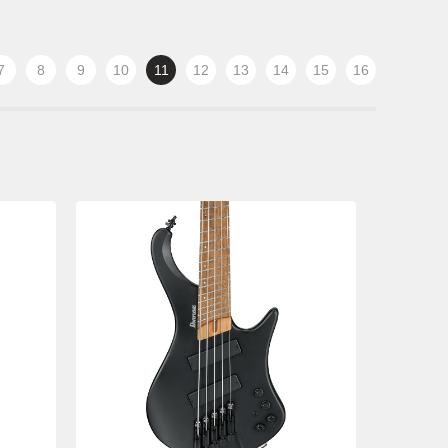
7
8
9
10
11
12
13
14
15
16