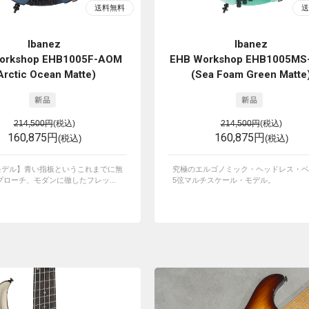
Ibanez
Ibanez
orkshop EHB1005F-AOM
EHB Workshop EHB1005MS
Arctic Ocean Matte)
(Sea Foam Green Matte
214,500円
(税込)
214,500円
(税込)
160,875円
160,875円
(税込)
(税込)
Tモデル】青い指板というこれまでに無
究極のエルゴノミック・ヘッドレス・ベ
ローチ、モダンに徹したフレッ...
5弦マルチスケール・モデル。