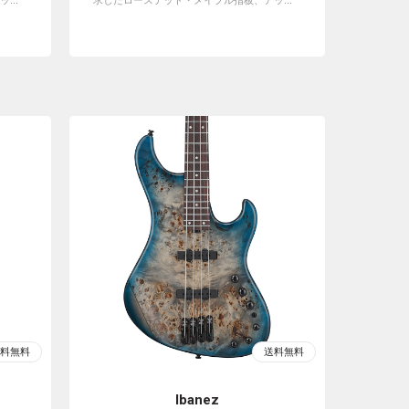
...
求したローステッド・メイプル指板、アッ...
Ibanez