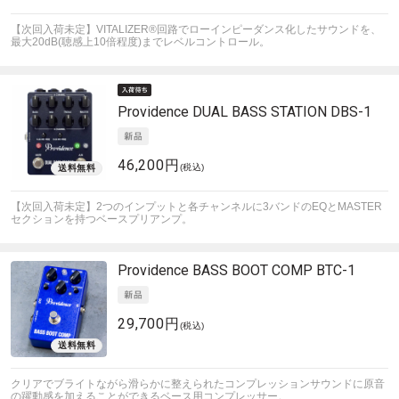
【次回入荷未定】VITALIZER®回路でローインピーダンス化したサウンドを、
最大20dB(聴感上10倍程度)までレベルコントロール。
Providence
DUAL BASS STATION DBS-1
46,200円
(税込)
【次回入荷未定】2つのインプットと各チャンネルに3バンドのEQとMASTER
セクションを持つベースプリアンプ。
Providence
BASS BOOT COMP BTC-1
29,700円
(税込)
クリアでブライトながら滑らかに整えられたコンプレッションサウンドに原音
の躍動感を加えることができるベース用コンプレッサー。