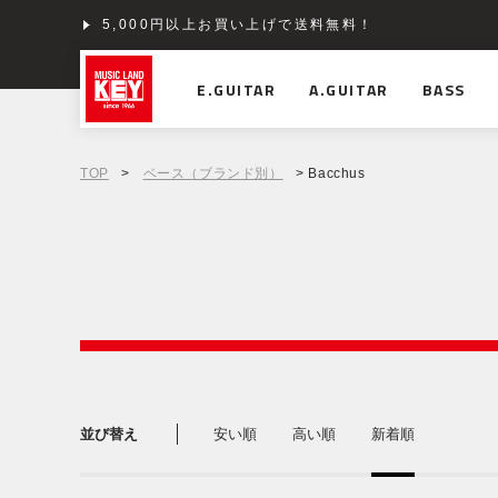
5,000円以上お買い上げで送料無料！
ショッピングクレジット分割48回払いまで金利手数料
E.GUITAR
A.GUITAR
BASS
TOP
>
ベース（ブランド別）
> Bacchus
並び替え
安い順
高い順
新着順