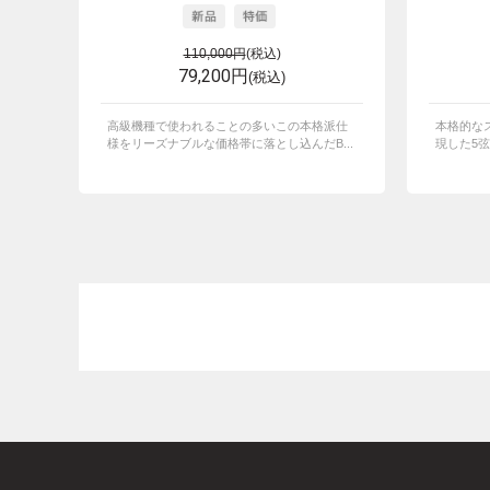
110,000円
(税込)
79,200円
(税込)
高級機種で使われることの多いこの本格派仕
本格的な
様をリーズナブルな価格帯に落とし込んだB...
現した5