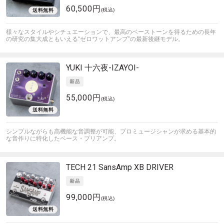
60,500円
(税込)
様々なスタイルやシチュエーションで、最高のベーストーンを得るための長年
の研究の集大成ともいえる“ゼロワットアンプ”の最新後継モデル。
YUKI
十六夜-IZAYOI-
55,000円
(税込)
シンプルながらも高機能な音調整が可能、プロミュージシャンが求める基本的
な音作りに特化したベース・プリアンプ。
TECH 21
SansAmp XB DRIVER
99,000円
(税込)