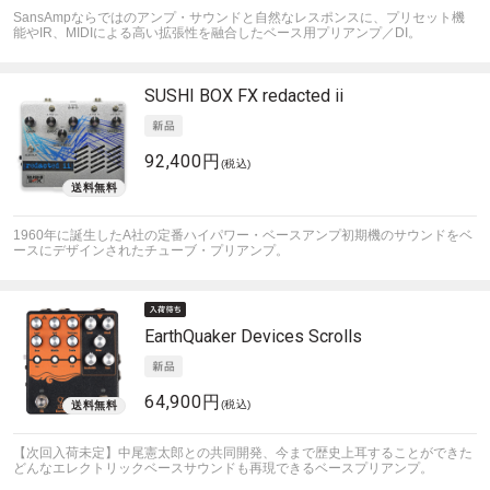
SansAmpならではのアンプ・サウンドと自然なレスポンスに、プリセット機
能やIR、MIDIによる高い拡張性を融合したベース用プリアンプ／DI。
SUSHI BOX FX
redacted ii
92,400円
(税込)
1960年に誕生したA社の定番ハイパワー・ベースアンプ初期機のサウンドをベ
ースにデザインされたチューブ・プリアンプ。
EarthQuaker Devices
Scrolls
64,900円
(税込)
【次回入荷未定】中尾憲太郎との共同開発、今まで歴史上耳することができた
どんなエレクトリックベースサウンドも再現できるベースプリアンプ。