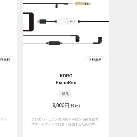
KORG
PianoRec
8,800円
(税込)
ディ
デジタル・ピアノの演奏を手軽かつ高音質で
スマートフォンで録音・録画するための専...