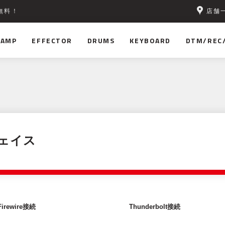
店舗
無料！
AMP
EFFECTOR
DRUMS
KEYBOARD
DTM/REC
ェイス
Firewire接続
Thunderbolt接続