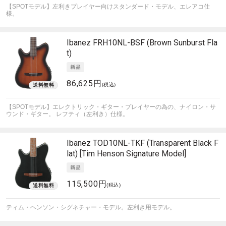
【SPOTモデル】左利きプレイヤー向けスタンダード・モデル、エレアコ仕
様。
Ibanez
FRH10NL-BSF (Brown Sunburst Fla
t)
86,625円
(税込)
【SPOTモデル】エレクトリック・ギター・プレイヤーの為の、ナイロン・サ
ウンド・ギター。 レフティ（左利き）仕様。
Ibanez
TOD10NL-TKF (Transparent Black F
lat) [Tim Henson Signature Model]
115,500円
(税込)
ティム・ヘンソン・シグネチャー・モデル。左利き用モデル。