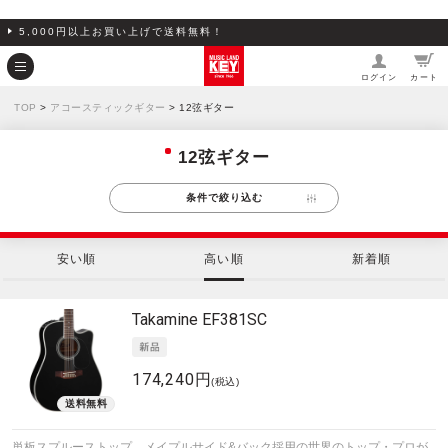
5,000円以上お買い上げで送料無料！
ログイン
カート
TOP
>
アコースティックギター
> 12弦ギター
12弦ギター
条件で絞り込む
安い順
高い順
新着順
Takamine
EF381SC
174,240円
(税込)
単板スプルーストップ、メイプルサイド&バック採用の世界のトップ・プロが