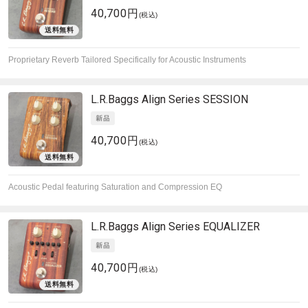
40,700円
(税込)
Proprietary Reverb Tailored Specifically for Acoustic Instruments
L.R.Baggs
Align Series SESSION
40,700円
(税込)
Acoustic Pedal featuring Saturation and Compression EQ
L.R.Baggs
Align Series EQUALIZER
40,700円
(税込)