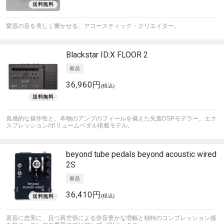
愛器の音を美しく響かせる、アコースティック・クリエイター。
Blackstar
ID:X FLOOR 2
36,960円
(税込)
直感的な操作性と、本物のアンプのフィールを備えた先進DSPモデラー。エク
スプレッション/ポリュームペダル搭載モデル。
beyond tube pedals
beyond acoustic wired
2S
36,410円
(税込)
原音に忠実に、且つ真空管による倍音豊かな増幅と独特のコンプレッション感