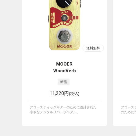
MOOER
WoodVerb
11,220円
(税込)
アコースティックギターのために設計された
アコース
小さなデジタルリバーブペダル。
のために