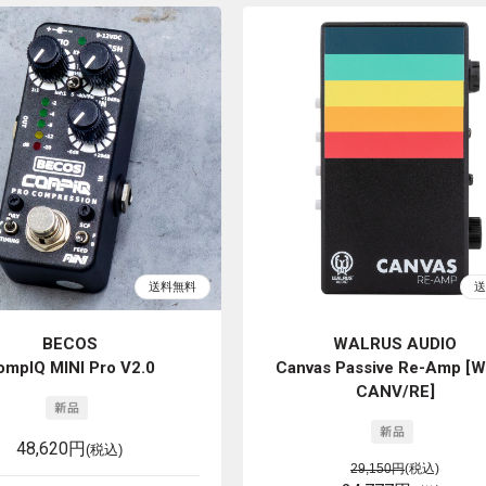
BECOS
WALRUS AUDIO
ompIQ MINI Pro V2.0
Canvas Passive Re-Amp [
CANV/RE]
48,620円
(税込)
29,150円
(税込)