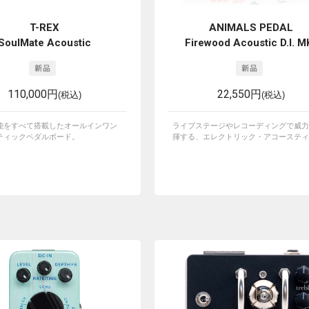
T-REX
ANIMALS PEDAL
SoulMate Acoustic
Firewood Acoustic D.I. MK
110,000円
22,550円
(税込)
(税込)
能をすべて搭載したオールインワン
ライブステージやレコーディングで威力
ティックペダルボード。
揮する、エレクトリック・アコースティッ