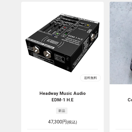
Headway Music Audio
EDM-1 H.E
C
47,300円
(税込)