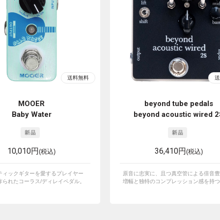
MOOER
beyond tube pedals
Baby Water
beyond acoustic wired 
10,010円
36,410円
(税込)
(税込)
ティックギターを愛するプレイヤー
原音に忠実に、且つ真空管による倍音豊
作られたコーラス/ディレイペダル。
増幅と独特のコンプレッション感を持つ、