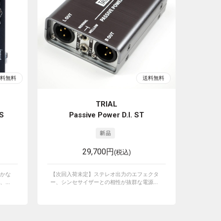
TRIAL
2S
Passive Power D.I. ST
29,700円
(税込)
かな
【次回入荷未定】ステレオ出力のエフェクタ
...
ー、シンセサイザーとの相性が抜群な電源...