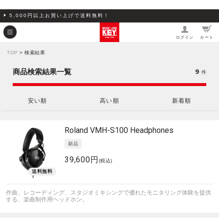
5,000円以上お買い上げで送料無料！
ログイン
カート
TOP
> 検索結果
9
商品検索結果一覧
件
安い順
高い順
新着順
Roland
VMH-S100 Headphones
39,600円
(税込)
作曲、レコーディング、スタジオミキシングで優れたモニタリング体験を提供
する、楽曲制作用ヘッドホン。