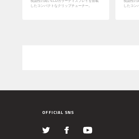
視認性の高いLCDカラーディスプレイを搭載
視認性の
したコンパクトなクリップチューナー。
したコン
OFFICIAL SNS