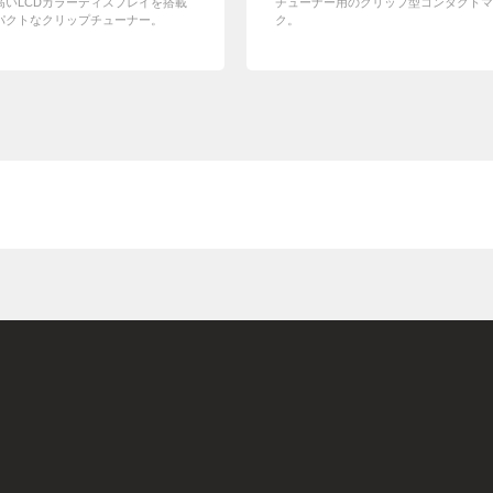
高いLCDカラーディスプレイを搭載
チューナー用のクリップ型コンタクトマ
パクトなクリップチューナー。
ク。