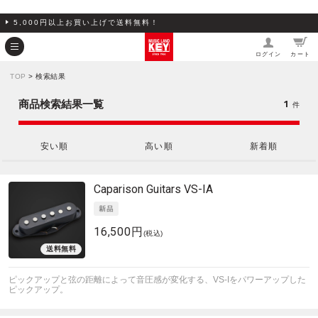
5,000円以上お買い上げで送料無料！
ログイン
カート
TOP
> 検索結果
1
商品検索結果一覧
件
安い順
高い順
新着順
Caparison Guitars
VS-IA
16,500円
(税込)
ピックアップと弦の距離によって音圧感が変化する、VS-Iをパワーアップした
ピックアップ。