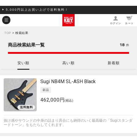
5,000円以上お買い上げで送料無料！
ログイン
カート
TOP
> 検索結果
18
商品検索結果一覧
件
安い順
高い順
新着順
Sugi
NB4M SL-ASH Black
462,000円
(税込)
抜け感やサウンドの中身の詰まり具合にも納得のいく最高級の「Sugiスタンダ
ードトーン」をもたらしてくれます。