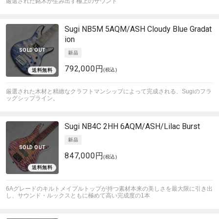
厳選された銘木が生み出す極上のサウンド
Sugi
NB5M 5AQM/ASH Cloudy Blue Gradat
ion
SOLD OUT
792,000円
(税込)
厳選された木材と精緻なクラフトマンシップによって完成される、Sugiのフラ
ッグシップライン。
Sugi
NB4C 2HH 6AQM/ASH/Lilac Burst
SOLD OUT
847,000円
(税込)
6Aグレードのキルトメイプルトップが持つ素材本来の美しさを最大限に引き出
し、サウンド・ルックスともに極めて高い完成度の1本