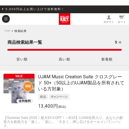
5,000円以上お買い上げで送料無料！
ログイン
カート
TOP
> 検索結果
5
商品検索結果一覧
件
安い順
高い順
新着順
UJAM
Music Creation Suite クロスグレー
ド 50+（50以上のUJAM製品を所有されて
いる方対象）
13,400円
(税込)
【Summer Sale 2026！最大93％OFF！～8/16】UJAM全部入り。あなたの創
造力を創造力を「速く」「楽に」「大きく」押し広げるオールインワンパッ
ク。