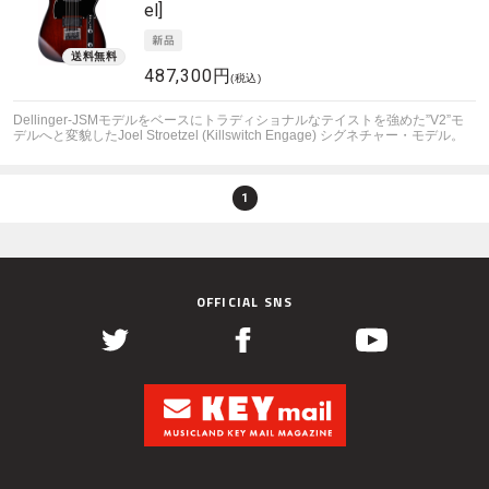
el]
487,300円
(税込)
Dellinger-JSMモデルをベースにトラディショナルなテイストを強めた”V2”モ
デルへと変貌したJoel Stroetzel (Killswitch Engage) シグネチャー・モデル。
1
OFFICIAL SNS