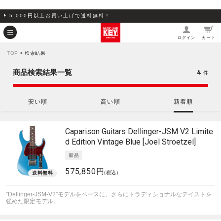
5,000円以上お買い上げで送料無料！
ログイン
カート
TOP
> 検索結果
4
商品検索結果一覧
件
安い順
高い順
新着順
Caparison Guitars
Dellinger-JSM V2 Limite
d Edition Vintage Blue [Joel Stroetzel]
575,850円
(税込)
”Dellinger-JSM-V2”モデルをベースに、さらにトラディショナルなテイストを
強めた限定モデル。