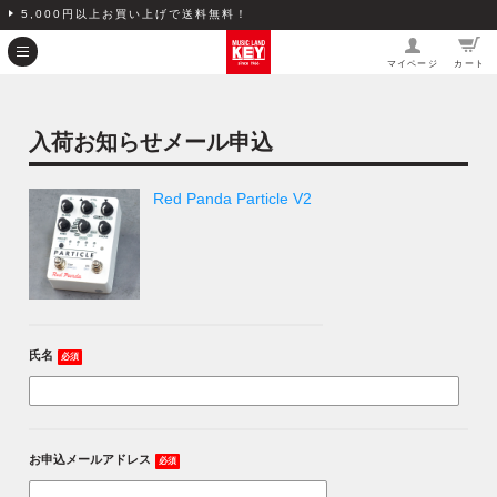
5,000円以上お買い上げで送料無料！
マイページ
カート
入荷お知らせメール申込
Red Panda Particle V2
氏名
必須
お申込メールアドレス
必須