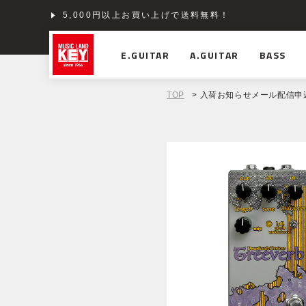
5,000円以上お買い上げで送料無料！
ショッピングクレジット分割48回払いまで金利手数料
E.GUITAR
A.GUITAR
BASS
TOP
> 入荷お知らせメール配信申