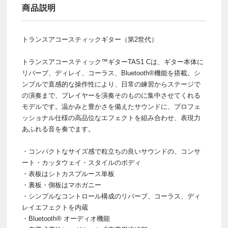
商品説明
トランスアコースティックギター（第2世代）
トランスアコースティック™ギターTAS1 Cは、ギター本体に
リバーブ、ディレイ、コーラス、Bluetooth®機能を搭載。シ
ンプルで直感的な操作性により、日常の練習からステージで
の演奏まで、プレイヤーを演奏そのものに集中させてくれる
モデルです。温かみと豊かさを備えたサウンドに、プロフェ
ッショナル仕様の高品位なエフェクトを組み合わせ、表現力
あふれる音を奏でます。
・コンパクトなサイズ感で粒立ちの良いサウンドの、コンサ
ート・カッタウェイ・スタイルのボディ
・表板はシトカスプルース単板
・裏板・側板はマホガニー
・シンプルなコントロール構成のリバーブ、コーラス、ディ
レイエフェクトを内蔵
・Bluetooth® オーディオ機能