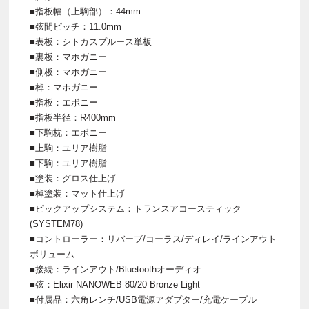
■指板幅（上駒部）：44mm
■弦間ピッチ：11.0mm
■表板：シトカスプルース単板
■裏板：マホガニー
■側板：マホガニー
■棹：マホガニー
■指板：エボニー
■指板半径：R400mm
■下駒枕：エボニー
■上駒：ユリア樹脂
■下駒：ユリア樹脂
■塗装：グロス仕上げ
■棹塗装：マット仕上げ
■ピックアップシステム：トランスアコースティック
(SYSTEM78)
■コントローラー：リバーブ/コーラス/ディレイ/ラインアウト
ボリューム
■接続：ラインアウト/Bluetoothオーディオ
■弦：Elixir NANOWEB 80/20 Bronze Light
■付属品：六角レンチ/USB電源アダプター/充電ケーブル