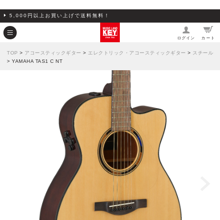
5,000円以上お買い上げで送料無料！
ログイン
カート
TOP
>
アコースティックギター
>
エレクトリック・アコースティックギター
>
スチール
> YAMAHA TAS1 C NT