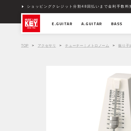
ショッピングクレジット分割48回払いまで金利手数料
E.GUITAR
A.GUITAR
BASS
TOP
>
アクセサリ
>
チューナー｜メトロノーム
>
振り子