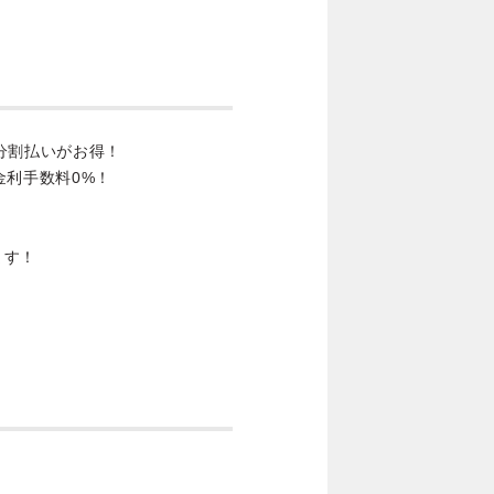
分割払いがお得！
金利手数料0%！
ます！