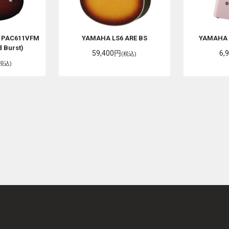
A PAC611VFM
YAMAHA
LS6 ARE BS
YAMAH
 Burst)
59,400円
6,
(税込)
(税込)