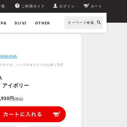
一覧
ご利用ガイド
ログイン
カート
/PA
DJ/VJ
OTHER
キーワード検索
YAMAHA
スタイル。シンプル＆カラフルな振り子式
。
A
IV アイボリー
,930円
(税込)