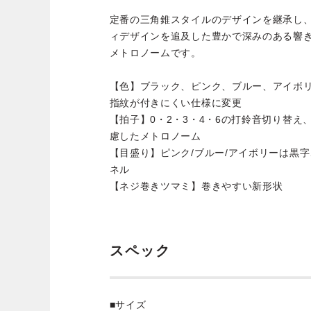
定番の三角錐スタイルのデザインを継承し
ィデザインを追及した豊かで深みのある響
メトロノームです。
【色】ブラック、ピンク、ブルー、アイボ
指紋が付きにくい仕様に変更
【拍子】0・2・3・4・6の打鈴音切り替
慮したメトロノーム
【目盛り】ピンク/ブルー/アイボリーは黒
ネル
【ネジ巻きツマミ】巻きやすい新形状
スペック
■サイズ