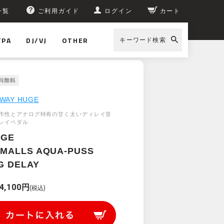
一覧
ご利用ガイド
ログイン
カート
/PA
DJ/VJ
OTHER
キーワード検索
WAY HUGE
作性とアナログ特有の甘く太いディレイ音
レイペダル
UGE
SMALLS AQUA-PUSS
G DELAY
4,100円
(税込)