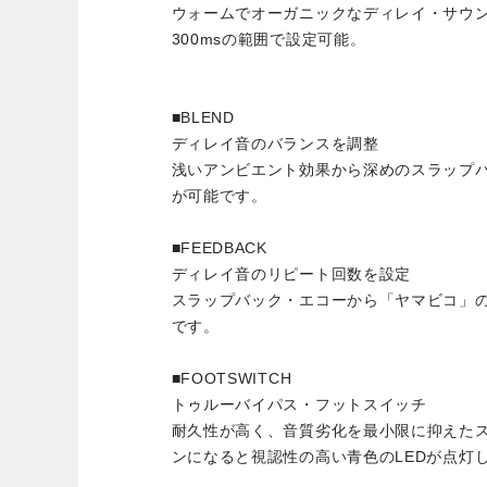
ウォームでオーガニックなディレイ・サウン
300msの範囲で設定可能。
■BLEND
ディレイ音のバランスを調整
浅いアンビエント効果から深めのスラップ
が可能です。
■FEEDBACK
ディレイ音のリピート回数を設定
スラップバック・エコーから「ヤマビコ」
です。
■FOOTSWITCH
トゥルーバイパス・フットスイッチ
耐久性が高く、音質劣化を最小限に抑えた
ンになると視認性の高い青色のLEDが点灯