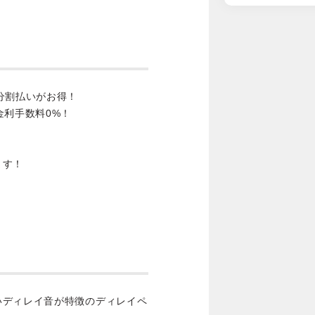
分割払いがお得！
金利手数料0%！
ます！
いディレイ音が特徴のディレイペ