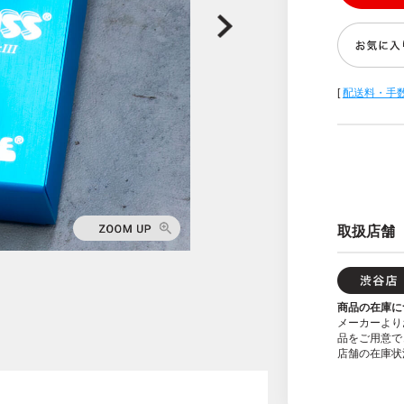
[
配送料・手
取扱店舗
商品の在庫に
メーカーより
品をご用意で
店舗の在庫状