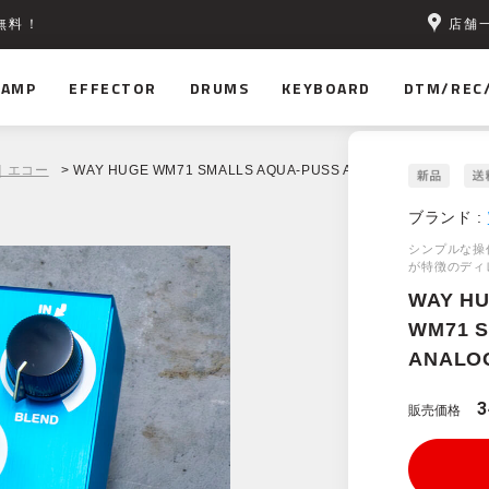
店舗
無料！
AMP
EFFECTOR
DRUMS
KEYBOARD
DTM/REC
｜エコー
> WAY HUGE WM71 SMALLS AQUA-PUSS ANALOG DELAY
ブランド :
シンプルな操
が特徴のディ
WAY H
WM71 
ANALO
3
販売価格