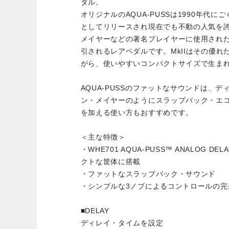
ダル。
オリジナルのAQUA-PUSSは1990年代に
としてリリースされ現在でも不動の人気を
メイヤーなどの著名プレイヤーに使用され
引されるレアペダルです。MkIIはその優
がら、使いやすいコンパクトサイズで生ま
AQUA-PUSSのファットなサウンドは、
ン・メイヤーのようにスラップバック・エ
を加える使い方もおすすめです。
＜主な特徴＞
・WHE701 AQUA-PUSS™ ANALOG 
クトな筐体に搭載
・ファットなスラップバック・サウンド
・シンプルな3ノブによるコントロールの完
■DELAY
ディレイ・タイムを設定