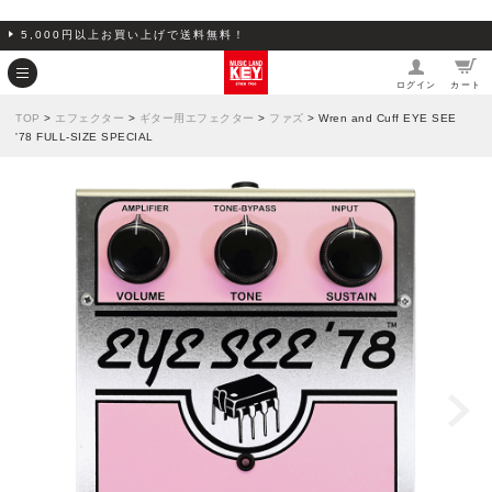
5,000円以上お買い上げで送料無料！
ログイン
カート
TOP
>
エフェクター
>
ギター用エフェクター
>
ファズ
> Wren and Cuff EYE SEE
'78 FULL-SIZE SPECIAL