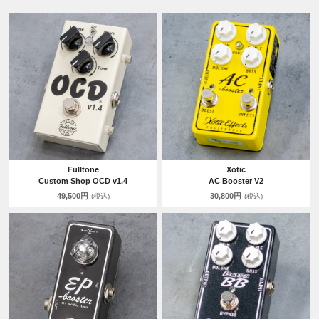
Fulltone
Xotic
Custom Shop OCD v1.4
AC Booster V2
49,500円
30,800円
(税込)
(税込)