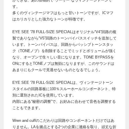
ができる、あの怪物的で“ウーリー”なヴィンテージトーンで
す。
多くのヴィンテージマフはもっと甘いトーンですが、ICマフ
はカリカリとした強力なトーンが特徴です。
EYE SEE '78 FULL-SIZE SPECIALはオリジナル“V4”回路の複
製でありながら“V5”回路のトーンバイパススイッチを追加して
います。トーンバイパスは、回路からパッシブトーンスタッ
ク（TONEノブ）を削除することでミッドとボリュームが強く
なり、オープンで生々しい音になります。TONE BYPASSを
ONにするとTONEノブは無効になりますが、このサウンドは
あまりにもクールで見逃せないものとなるでしょう。
EYE SEE '78 FULL-SIZE SPECIALは、ヴィンテージトーン
スタイルの回路基板に100％スルーホールコンポーネント、特
別に選別されたICを使用しています。
内部にある“秘密の調整”で、お好みに合わせて音色を調整する
こともできます。
Wren and cuffのこだわりは回路やコンポーネントだけではあ
りません。LAを拠点とする2つの企業に連絡を取り、頑丈な折