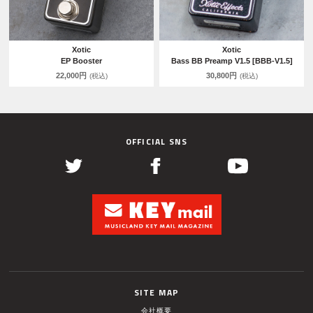
Xotic
Xotic
EP Booster
Bass BB Preamp V1.5 [BBB-V1.5]
22,000円
30,800円
(税込)
(税込)
OFFICIAL SNS
SITE MAP
会社概要