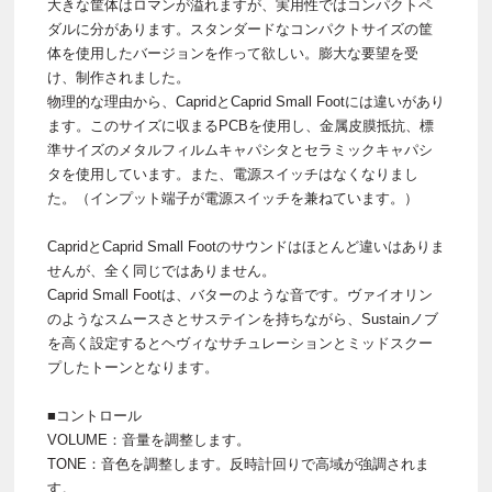
大きな筐体はロマンが溢れますが、実用性ではコンパクトペ
ダルに分があります。スタンダードなコンパクトサイズの筐
体を使用したバージョンを作って欲しい。膨大な要望を受
け、制作されました。
物理的な理由から、CapridとCaprid Small Footには違いがあり
ます。このサイズに収まるPCBを使用し、金属皮膜抵抗、標
準サイズのメタルフィルムキャパシタとセラミックキャパシ
タを使用しています。また、電源スイッチはなくなりまし
た。（インプット端子が電源スイッチを兼ねています。）
CapridとCaprid Small Footのサウンドはほとんど違いはありま
せんが、全く同じではありません。
Caprid Small Footは、バターのような音です。ヴァイオリン
のようなスムースさとサステインを持ちながら、Sustainノブ
を高く設定するとヘヴィなサチュレーションとミッドスクー
プしたトーンとなります。
■コントロール
VOLUME：音量を調整します。
TONE：音色を調整します。反時計回りで高域が強調されま
す。