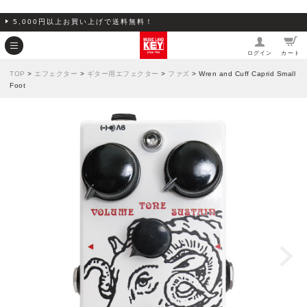
5,000円以上お買い上げで送料無料！
ログイン
カート
TOP
>
エフェクター
>
ギター用エフェクター
>
ファズ
> Wren and Cuff Caprid Small
Foot