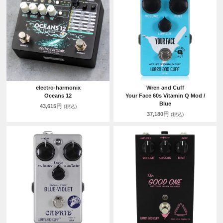
electro-harmonix
Wren and Cuff
Oceans 12
Your Face 60s Vitamin Q Mod /
Blue
43,615円
(税込)
37,180円
(税込)