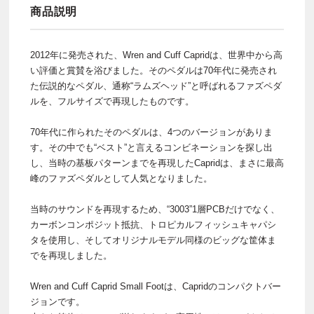
商品説明
2012年に発売された、Wren and Cuff Capridは、世界中から高
い評価と賞賛を浴びました。そのペダルは70年代に発売され
た伝説的なペダル、通称“ラムズヘッド”と呼ばれるファズペダ
ルを、フルサイズで再現したものです。
70年代に作られたそのペダルは、4つのバージョンがありま
す。その中でも“ベスト”と言えるコンビネーションを探し出
し、当時の基板パターンまでを再現したCapridは、まさに最高
峰のファズペダルとして人気となりました。
当時のサウンドを再現するため、“3003”1層PCBだけでなく、
カーボンコンポジット抵抗、トロピカルフィッシュキャパシ
タを使用し、そしてオリジナルモデル同様のビッグな筐体ま
でを再現しました。
Wren and Cuff Caprid Small Footは、Capridのコンパクトバー
ジョンです。