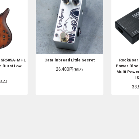
d SR505A-MHL
Catalinbread
Little Secret
RockBoar
 Burst Low
Power Block
26,400円
(税込)
Multi Powe
I
(税込)
33