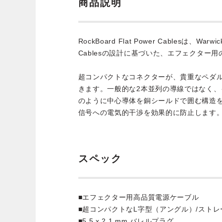
商品説明
RockBoard Flat Power Cablesは、Warw
Cablesの設計に基づいた、エフェクター
超コンパクトなコネクターが、貴重なペダ
きます。一般的な2本並列の導線ではなく
のように中心導体を銅シールドで囲む構造
信号への電気的干渉を効果的に防止します
スペック
■エフェクター用高品質電源ケーブル
■超コンパクトなL字型（アングル）/スト
■5.5 x 2.1 mm バレルプラグ