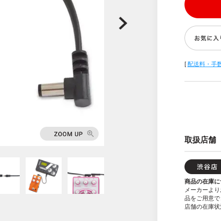
[
配送料・手
取扱店舗
商品の在庫に
メーカーより
品をご用意で
店舗の在庫状