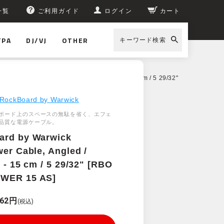
一覧
ご利用ガイド
ログイン
カート
/PA
DJ/VJ
OTHER
キーワード検索
ick Flat Power Cable, Angled / Straight - 15 cm / 5 29/32"
RockBoard by Warwick
ボード上のスペースの無駄を省く、エフェ
品質な電源ケーブル。
ard by Warwick
wer Cable, Angled /
t - 15 cm / 5 29/32" [RBO
WER 15 AS]
462円
(税込)