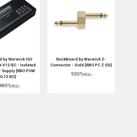
d by Warwick
ISO
RockBoard by Warwick
Z-
 V12 IEC - Isolated
Connector - Gold [RBO PC Z GD]
r Supply [RBO POW
935円
(税込)
SO 12 IEC]
,880円
(税込)