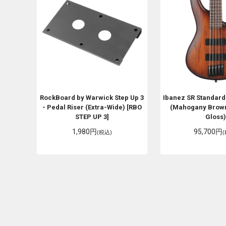
RockBoard by Warwick
Step Up 3
Ibanez
SR Standar
- Pedal Riser (Extra-Wide) [RBO
(Mahogany Brown
STEP UP 3]
Gloss)
1,980円
95,700円
(税込)