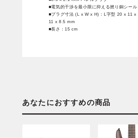
■電気的干渉を最小限に抑える撚り銅シール
■プラグ寸法 (L x W x H)：L字型 20 x 11 
11 x 8.5 mm
■長さ：15 cm
あなたにおすすめの商品