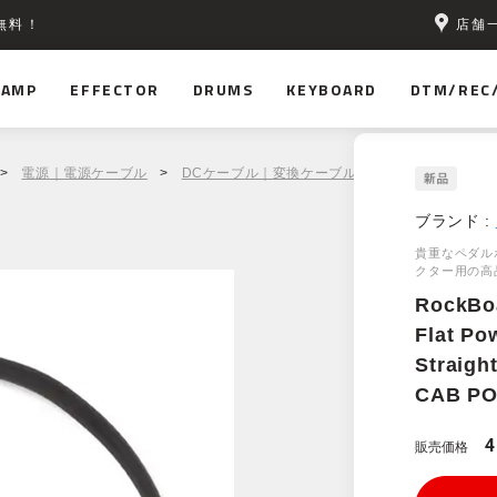
店舗
無料！
AMP
EFFECTOR
DRUMS
KEYBOARD
DTM/REC
>
電源｜電源ケーブル
>
DCケーブル｜変換ケーブル
> RockBoard by Warw
ブランド :
貴重なペダル
クター用の高
RockBo
Flat Po
Straigh
CAB PO
販売価格