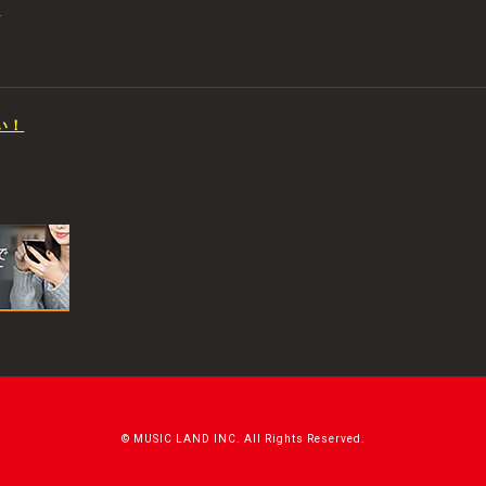
店
い！
© MUSIC LAND INC. All Rights Reserved.