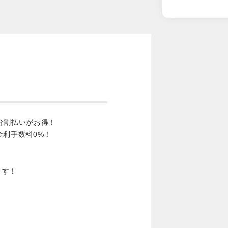
分割払いがお得！
金利手数料0%！
ます！