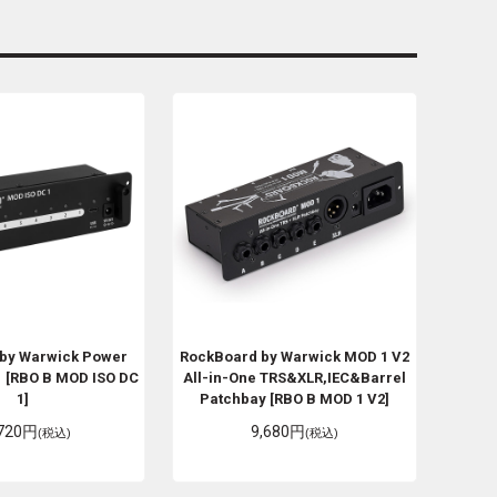
 by Warwick
Power
RockBoard by Warwick
MOD 1 V2
 [RBO B MOD ISO DC
All-in-One TRS&XLR,IEC&Barrel
1]
Patchbay [RBO B MOD 1 V2]
,720円
9,680円
(税込)
(税込)