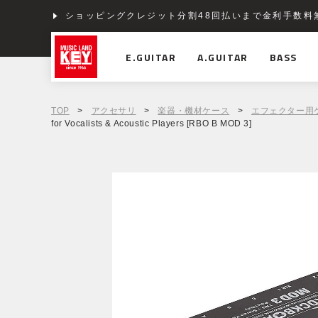
ショッピングクレジット分割48回払いまで金利手数料
E.GUITAR
A.GUITAR
BASS
TOP
>
アクセサリ
>
楽器・機材ケース
>
エフェクター用
for Vocalists & Acoustic Players [RBO B MOD 3]