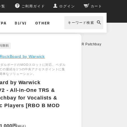
一覧
ご利用ガイド
ログイン
カート
/PA
DJ/VJ
OTHER
キーワード検索
rd by Warwick MOD 3 V2 - All-in-One TRS & XLR Patchbay
RockBoard by Warwick
rdペダルボードのMODスロットに対応。ペダル
ての接続を1つの中央アクセスポイントに集
簡単なソリューション。
ard by Warwick
2 - All-in-One TRS &
chbay for Vocalists &
c Players [RBO B MOD
1,000円
(税込)