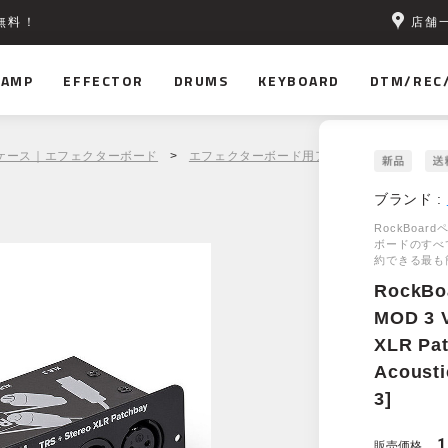
店舗
無料！
AMP
EFFECTOR
DRUMS
KEYBOARD
DTM/REC
ケース｜エフェクターボード
>
エフェクターボード用アクセサリ
> RockBoa
ブランド :
RockBoa
ボードのすべ
約できる最も
RockBo
MOD 3 V
XLR Pat
Acousti
3]
1
販売価格