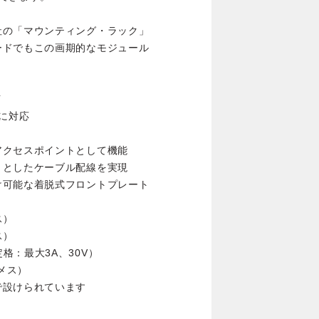
社の「マウンティング・ラック」
ードでもこの画期的なモジュール
イ
トに対応
アクセスポイントとして機能
りとしたケーブル配線を実現
け可能な着脱式フロントプレート
ス）
ス）
ー（定格：最大3A、30V）
：メス）
で設けられています