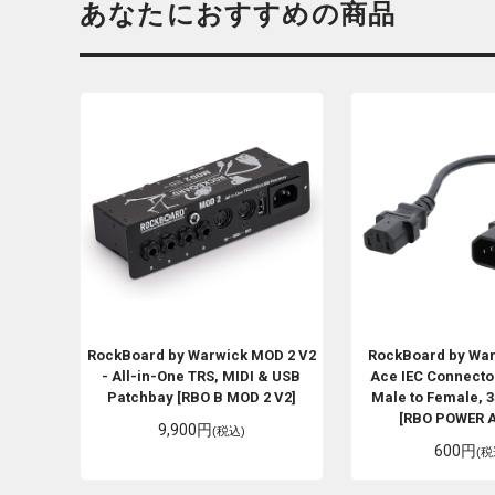
あなたにおすすめの商品
RockBoard by Warwick
MOD 2 V2
RockBoard by Wa
- All-in-One TRS, MIDI & USB
Ace IEC Connector
Patchbay [RBO B MOD 2 V2]
Male to Female, 3
[RBO POWER A
9,900円
(税込)
600円
(税