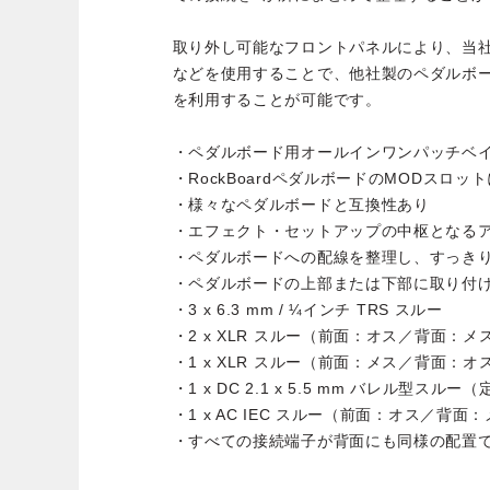
取り外し可能なフロントパネルにより、当
などを使用することで、他社製のペダルボ
を利用することが可能です。
・ペダルボード用オールインワンパッチベ
・RockBoardペダルボードのMODスロッ
・様々なペダルボードと互換性あり
・エフェクト・セットアップの中枢となる
・ペダルボードへの配線を整理し、すっき
・ペダルボードの上部または下部に取り付
・3 x 6.3 mm / ¼インチ TRS スルー
・2 x XLR スルー（前面：オス／背面：メ
・1 x XLR スルー（前面：メス／背面：オ
・1 x DC 2.1 x 5.5 mm バレル型スル
・1 x AC IEC スルー（前面：オス／背面
・すべての接続端子が背面にも同様の配置