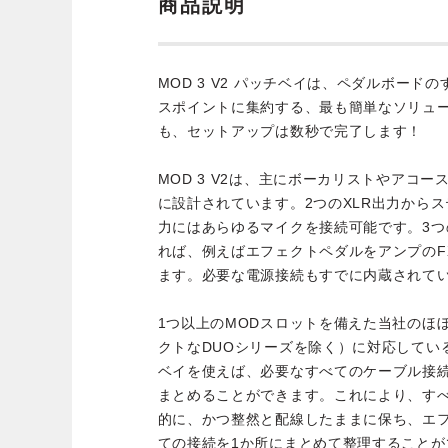
商品説明
MOD 3 V2 パッチベイは、ペダルボード
スポイントに集約する、最も簡単なソリュ
も、セットアップは数秒で完了します！
MOD 3 V2は、主にボーカリストやアコ
に設計されています。2つのXLR出力からス
力にはあらゆるマイクを接続可能です。3つ
れば、例えばエフェクトペダルをアンプのF
ます。必要な電源接続もすでに内蔵されて
1つ以上のMODスロットを備えた当社のほ
クトなDUOシリーズを除く）に対応してい
ベイを使えば、必要なすべてのケーブル接
まとめることができます。これにより、す
的に、かつ整然と配線したままに保ち、エ
ての接続を1か所にまとめて整理することが