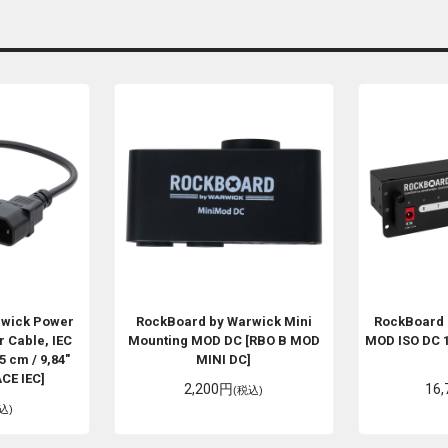
rwick
Power
RockBoard by Warwick
Mini
RockBoard
 Cable, IEC
Mounting MOD DC [RBO B MOD
MOD ISO DC 1
5 cm / 9,84"
MINI DC]
CE IEC]
2,200円
16
(税込)
込)