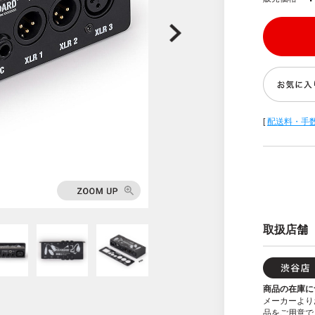
[
配送料・手
取扱店舗
商品の在庫に
メーカーより
品をご用意で