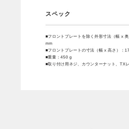
スペック
■フロントプレートを除く外形寸法（幅 x 奥行 x 
mm
■フロントプレートの寸法（幅 x 高さ）：175 
■重量：450 g
■取り付け用ネジ、カウンターナット、TX