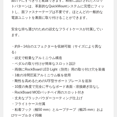
面の下にすっきりと配線できます。精密に設計されたスロッ
トパターンは、革新的なQuickMountシステムに完璧にフィッ
トし、面ファスナーテープは不要です。ほとんどの一般的な
電源ユニットを裏面に取り付けることができます。
安全な持ち運びのための頑丈なフライトケースが付属してい
ます。
・約9～14台のエフェクターを収納可能（サイズにより異な
る）
・頑丈で軽量なアルミニウム構造
・ペダルの取り付けが簡単なスロット設計
・両側にRockBoard LED Light（別売）用の取り付け穴を装備
・1枚の冷間圧延アルミニウム板を使用
・剛性を高めるためのU字型サポートブレースを追加
・10度の角度で完全に平らなボード表面 - 溶接継ぎ目なし
・RockBoard MODパッチベイ用のスロット付き
・丈夫なブラックパウダーコーティング仕上げ
・フライトケース付属
・粘着フック（幅50 mm）とループテープ（幅25 mm）およ
びケーブルタイ同梱