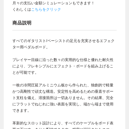
月々の支払い金額シミュレーションもできます！
くわしくは
こちらをクリック
商品説明
すべてのギタリスト/ベーシストの足元を充実させるエフェク
ター用ペダルボード。
プレイヤー目線に沿った数々の実用的な仕様と優れた耐久性
により、フレキシブルにエフェクト・ボードを組み上げるこ
とが可能です。
一枚の冷間圧延アルミニウム板から作られた、独創的で軽量
かつ高剛性で頑丈な構造。安定性を高めるための垂直サポー
ト支柱を備え、溶接箇所は一切ありません。その結果、完全
にフラットでねじれに強い表面を実現し、端から端まで使用
できます。
革新的なスロット設計により、すべてのケーブルをボード表