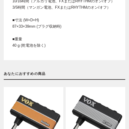
10/16時間（アルカリ電池、FXまたはRHYTHMのオン/オフ）
3/5時間（マンガン電池、FXまたはRHYTHMのオン/オフ）
■寸法 (W×D×H)
87×33×39mm (プラグ収納時)
■重量
40 g (乾電池を除く)
あなたにおすすめの商品