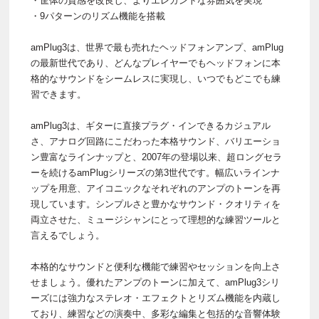
・筐体の質感を改良し、よりエレガントな雰囲気を実現
・9パターンのリズム機能を搭載
amPlug3は、世界で最も売れたヘッドフォンアンプ、amPlug
の最新世代であり、どんなプレイヤーでもヘッドフォンに本
格的なサウンドをシームレスに実現し、いつでもどこでも練
習できます。
amPlug3は、ギターに直接プラグ・インできるカジュアル
さ、アナログ回路にこだわった本格サウンド、バリエーショ
ン豊富なラインナップと、2007年の登場以来、超ロングセラ
ーを続けるamPlugシリーズの第3世代です。幅広いラインナ
ップを用意、アイコニックなそれぞれのアンプのトーンを再
現しています。シンプルさと豊かなサウンド・クオリティを
両立させた、ミュージシャンにとって理想的な練習ツールと
言えるでしょう。
本格的なサウンドと便利な機能で練習やセッションを向上さ
せましょう。優れたアンプのトーンに加えて、amPlug3シリ
ーズには強力なステレオ・エフェクトとリズム機能を内蔵し
ており、練習などの演奏中、多彩な編集と包括的な音響体験