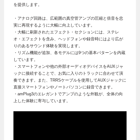
を提供します。
・アナログ回路は、広範囲の真空管アンプの圧縮と倍音を忠
実に再現するように大幅に向上しています。
・大幅に刷新されたエフェクト・セクションには、ステレ
オ・エフェクトを含み、ヘッドフォンや録音時にはより広が
りのあるサウンド体験を実現します。
・リズム機能が追加、各モデルには9つの基本パターンを内蔵
しています。
・スマートフォンや他の外部オーディオデバイスをAUXジャ
ックに接続することで、お気に入りのトラックに合わせて演
奏できます。また、TRRSケーブルを使用してAUXジャックに
直接スマートフォンやノートパソコンに録音できます。
・amPlug3のエレガントでアンプのような外観が、全体の向
上した体験に寄与しています。