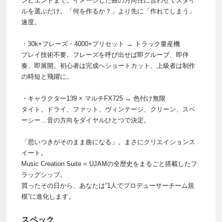
ンビエントまで。イメージした曲の方向性に合わせてスタイ
ルを選ぶだけ。「何を作るか？」より先に「作れてしまう」
速度。
・30k+フレーズ・4000+プリセット → トラック量産機
プレイ技術不要。フレーズを呼び出せば即グルーブ、即伴
奏、即展開。初心者は完成へショートカット、上級者は制作
の時短と飛躍に。
・キャラクター139 × マルチFX725 → 色付け無限
タイト、ドライ、ファット、ヴィンテージ、クリーン、スペ
ーシー…音の方向をダイヤルひとつで決定。
「思いつきがそのまま曲になる」。まさにクリエイションス
イート。
Music Creation Suite = UJAMの全歴史をまるごと搭載したフ
ラッグシップ。
買ったその日から、あなたは“1人でプロデューサーチーム規
模”に進化します。
スペック