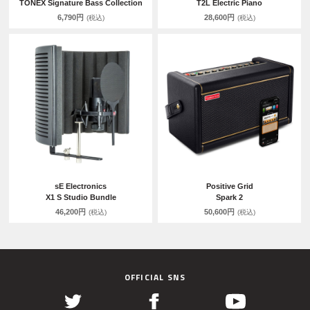
TONEX Signature Bass Collection
T2L Electric Piano
6,790円
28,600円
(税込)
(税込)
sE Electronics
Positive Grid
X1 S Studio Bundle
Spark 2
46,200円
50,600円
(税込)
(税込)
OFFICIAL SNS