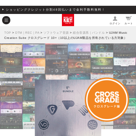
ショッピングクレジット分割48回払いまで金利手数料無料！
ログイン
カート
TOP
>
DTM｜REC｜PA
>
ソフトウェア音源
>
総合音源系｜バンドル
> UJAM Music
Creation Suite クロスグレード 10+（10以上のUJAM製品を所有されている方対象）