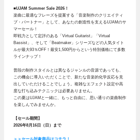
■UJAM Summer Sale 2026！
楽曲に最適なフレーズを提案する「音楽制作のクリエイティ
ブ・パートナー」として、あなたの創造性を支えるUJAMのサ
マーセール！
即戦力として定評のある「Virtual Guitarist」「Virtual
Bassist」、そして「Beatmaker」シリーズなどの人気タイト
ルが最大93％OFF！最安1,500円からという特別価格にて多数
ラインナップ！
普段の制作スタイルとは異なるジャンルの音源であっても、
この機会に導入いただくことで、新たな音楽的化学反応を見
出していただけることでしょう。複雑なエフェクト設定や高
度な打ち込みテクニックは必要ありません。
この夏はUJAMと一緒に、もっと自由に、思い通りの楽曲制作
を楽しんでみませんか。
【セール期間】
2026年8月16日（日）まで
＞＞セール対象商品はコチラ！