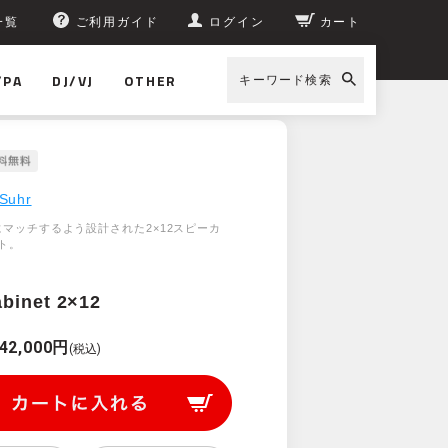
一覧
ご利用ガイド
ログイン
カート
/PA
DJ/VJ
OTHER
キーワード検索
hr PT15 Cabinet 2×12
Suhr
にマッチするよう設計された2×12スピーカ
ト。
binet 2×12
42,000円
(税込)