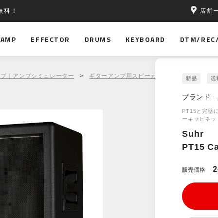
店舗
無料！
AMP
EFFECTOR
DRUMS
KEYBOARD
DTM/REC
ンプ｜アンプシミュレーター
>
ギターアンプ用スピーカーキャビネット
> Su
ブランド :
PT15と完璧
ーキャビネッ
Suhr
PT15 Ca
2
販売価格