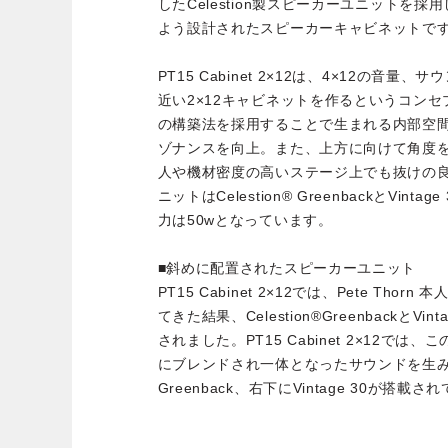
したCelestion製スピーカーユニットを採
よう設計されたスピーカーキャビネットで
PT15 Cabinet 2×12は、4×12の音
近い2×12キャビネットを作るというコンセ
の構築法を採用することで生まれる内部空
ゾナンスを向上。また、上方に向けて角度
人や機材密度の高いステージ上でも抜けの
ニットはCelestion® GreenbackとVin
力は50wとなっています。
■斜めに配置されたスピーカーユニット
PT15 Cabinet 2×12では、Pete Th
てきた結果、Celestion®GreenbackとV
されました。PT15 Cabinet 2×12で
にブレンドされ一体となったサウンドを生
Greenback、右下にVintage 30が搭載