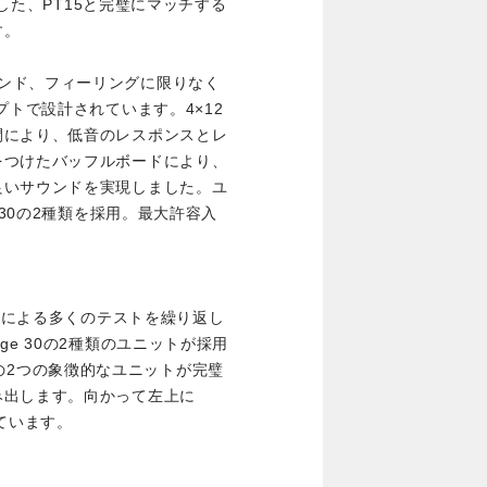
用した、PT15と完璧にマッチする
す。
量、サウンド、フィーリングに限りなく
プトで設計されています。4×12
間により、低音のレスポンスとレ
をつけたバッフルボードにより、
良いサウンドを実現しました。ユ
tage 30の2種類を採用。最大許容入
orn 本人による多くのテストを繰り返し
intage 30の2種類のユニットが採用
は、この2つの象徴的なユニットが完璧
み出します。向かって左上に
されています。