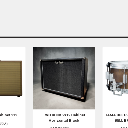
binet 212
TWO ROCK
2x12 Cabinet
TAMA
BB-15
Horizontal Black
BELL BR
(税込)