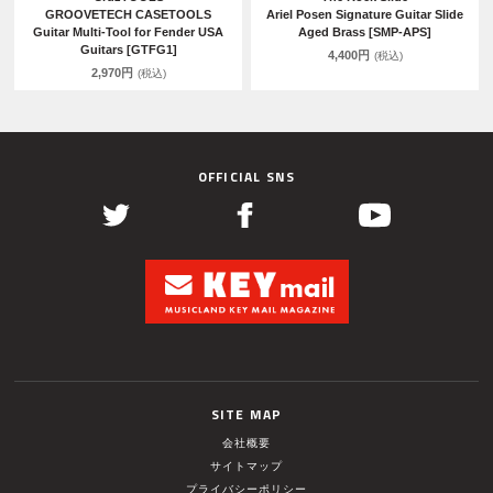
GROOVETECH CASETOOLS
Ariel Posen Signature Guitar Slide
Guitar Multi-Tool for Fender USA
Aged Brass [SMP-APS]
Guitars [GTFG1]
4,400円
(税込)
2,970円
(税込)
OFFICIAL SNS
SITE MAP
会社概要
サイトマップ
プライバシーポリシー