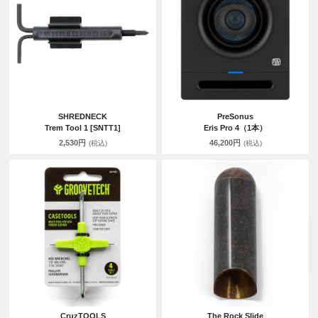
SHREDNECK
PreSonus
Trem Tool 1 [SNTT1]
Eris Pro 4（1本）
2,530円
46,200円
(税込)
(税込)
CruzTOOLS
The Rock Slide