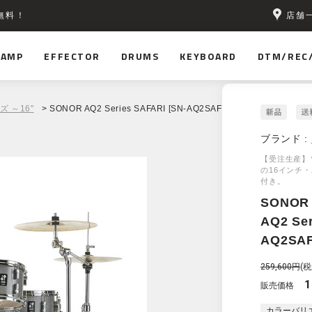
店舗
無料！
AMP
EFFECTOR
DRUMS
KEYBOARD
DTM/REC
ズ ～16"
> SONOR AQ2 Series SAFARI [SN-AQ2SAF] ハードウェアセット
ブランド :
【受注生産】
の16インチ
付き。
SONOR
AQ2 Ser
AQ2S
259,600円
(税
1
販売価格
カラーバリ