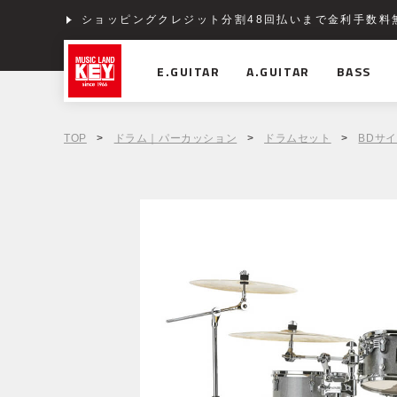
ショッピングクレジット分割48回払いまで金利手数料
E.GUITAR
A.GUITAR
BASS
TOP
>
ドラム｜パーカッション
>
ドラムセット
>
BDサイ