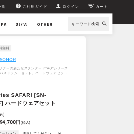
一覧
ご利用ガイド
ログイン
カート
/PA
DJ/VJ
OTHER
キーワード検索
SONOR
ソナーの新たなスタンダード"AQ"シリーズ
・バスドラム・セット。ハードウェアセット
ies SAFARI [SN-
AF] ハードウェアセット
込)
94,700円
(税込)
エーション