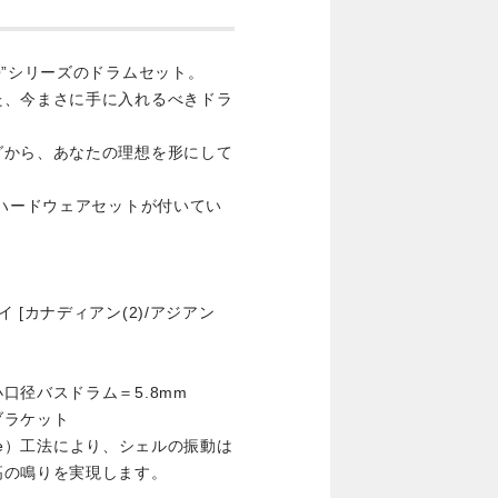
Q”シリーズのドラムセット。
た、今まさに手に入れるべきドラ
グから、あなたの理想を形にして
のハードウェアセットが付いてい
[カナディアン(2)/アジアン
径バスドラム＝5.8mm
ブラケット
on Free）工法により、シェルの振動は
高の鳴りを実現します。