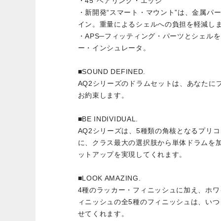
・45°ベアリング・エッジ
・新開発“スマート・マウント”は、金属パ
イン。重量によるシェルへの負担を軽減し
・APS─フィッティング・パーツとシェル
ー・インシュレータ。
■SOUND DEFINED.
AQ2シリーズのドラムセットは、あなたに
お約束します。
■BE INDIVIDUAL.
AQ2シリーズは、5種類の角核となるプリ
に、クラス最大の選択肢から単体ドラムを
ットアップを実現してくれます。
■LOOK AMAZING.
4種のラッカー・フィニッシュに加え、ホ
ィニッシュの全5種のフィニッシュは、い
せてくれます。