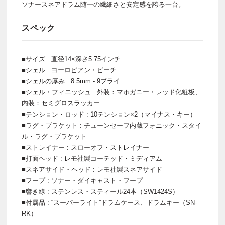
ソナースネアドラム随一の繊細さと安定感を誇る一台。
スペック
■サイズ : 直径14×深さ5.75インチ
■シェル : ヨーロピアン・ビーチ
■シェルの厚み : 8.5mm - 9プライ
■シェル・フィニッシュ : 外装：マホガニー・レッド化粧板、
内装：セミグロスラッカー
■テンション・ロッド : 10テンション×2（マイナス・キー）
■ラグ・ブラケット : チューンセーフ内蔵フォニック・スタイ
ル・ラグ・ブラケット
■ストレイナー : スローオフ・ストレイナー
■打面ヘッド : レモ社製コーテッド・ミディアム
■スネアサイド・ヘッド : レモ社製スネアサイド
■フープ : ソナー・ダイキャスト・フープ
■響き線 : ステンレス・スティール24本（SW1424S）
■付属品 : “スーパーライト”ドラムケース、ドラムキー（SN-
RK）