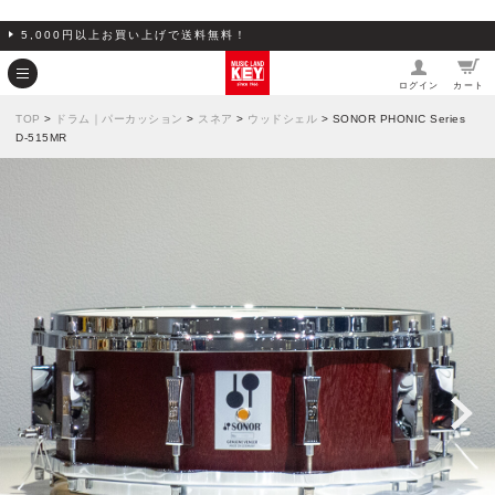
5,000円以上お買い上げで送料無料！
ログイン
カート
TOP
>
ドラム｜パーカッション
>
スネア
>
ウッドシェル
> SONOR PHONIC Series
D-515MR