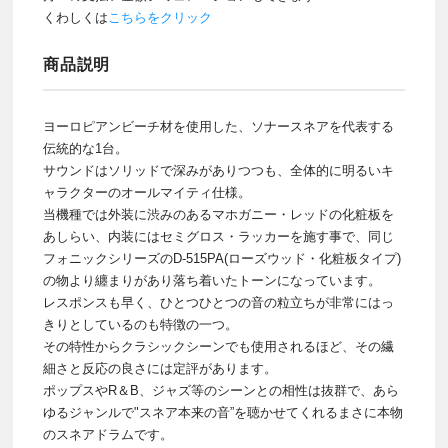
くわしくは
こちらをクリック
商品説明
ヨーロピアンビーチ材を使用した、ソナースネアを代表する
伝統的な1台。
サウンドはソリッドで深みがありつつも、全体的に明るいキ
ャラクターのオールマイティ仕様。
当機種では外装に渋みのあるマホガニー・レッドの化粧板を
あしらい、内装にはセミグロス・ラッカーを施す事で、同じ
フォニックシリーズのD-515PA(ローズウッド・化粧板タイプ)
の物より纏まりがあり落ち着いたトーンになっています。
レスポンスも早く、ひとつひとつの音の粒立ちが非常にはっ
きりとしているのも特徴の一つ。
その特性からクラシックシーンでも使用されるほど、その繊
細さと反応の良さには定評があります。
ポップスやR＆B、ジャズ等のシーンとの相性は抜群で、あら
ゆるジャンルで"スネア本来の音”を聴かせてくれるまさに本物
のスネアドラムです。