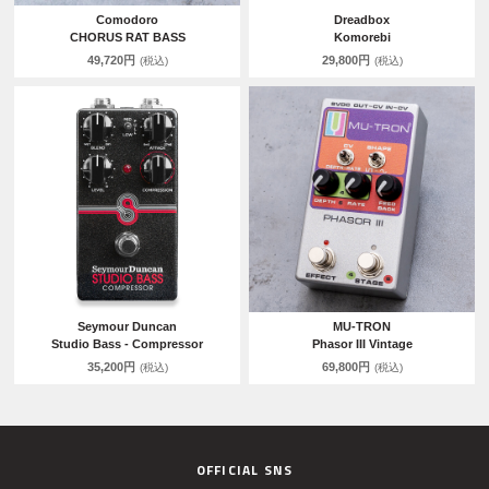
Comodoro
Dreadbox
CHORUS RAT BASS
Komorebi
49,720円
29,800円
(税込)
(税込)
Seymour Duncan
MU-TRON
Studio Bass - Compressor
Phasor III Vintage
35,200円
69,800円
(税込)
(税込)
OFFICIAL SNS