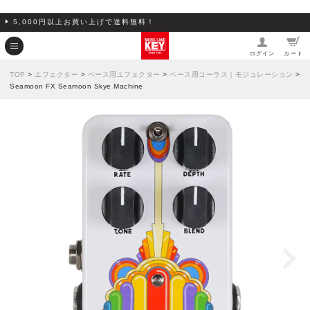
5,000円以上お買い上げで送料無料！
ログイン
カート
TOP
>
エフェクター
>
ベース用エフェクター
>
ベース用コーラス｜モジュレーション
>
Seamoon FX Seamoon Skye Machine