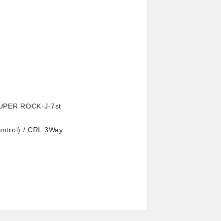
G
UPER ROCK-J-7st
ntrol) / CRL 3Way
）