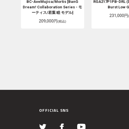
BC-AveMujica/Mortis [BanG
RGA217P1PB-DRL (D
Dream! Collaboration Series - モ
Burst Low G
ーティス/若葉 睦 モデル]
231,000円
209,000円
(税込)
OFFICIAL SNS