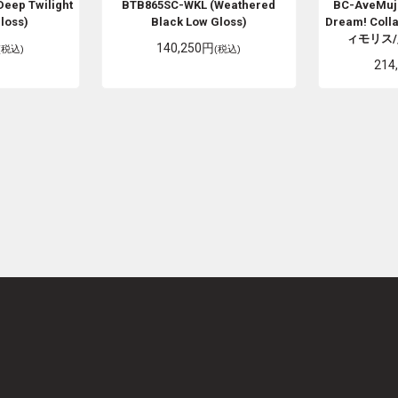
eep Twilight
BTB865SC-WKL (Weathered
BC-AveMuji
loss)
Black Low Gloss)
Dream! Colla
ィモリス/
140,250円
(税込)
(税込)
214