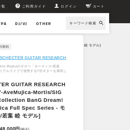
一覧
ご利用ガイド
ログイン
カート
/PA
DJ/VJ
OTHER
キーワード検索
eam! Ave Mujica Full Spec Series - モーティス/若葉 睦 モデル]
SCHECTER GUITAR RESEARCH
ve Mujicaのギター「モーティス/若葉
リアルライブで使用する7弦ギターを再現し
TER GUITAR RESEARCH
-AveMujica-Mortis/SIG
 Collection BanG Dream!
ica Full Spec Series - モ
/若葉 睦 モデル]
48,000円
(税込)