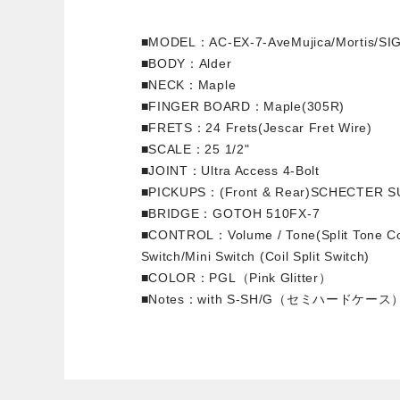
■MODEL：AC-EX-7-AveMujica/Mortis/SI
■BODY：Alder
■NECK：Maple
■FINGER BOARD：Maple(305R)
■FRETS：24 Frets(Jescar Fret Wire)
■SCALE：25 1/2"
■JOINT：Ultra Access 4-Bolt
■PICKUPS：(Front & Rear)SCHECTER S
■BRIDGE：GOTOH 510FX-7
■CONTROL：Volume / Tone(Split Tone Co
Switch/Mini Switch (Coil Split Switch)
■COLOR：PGL（Pink Glitter）
■Notes：with S-SH/G（セミハードケース