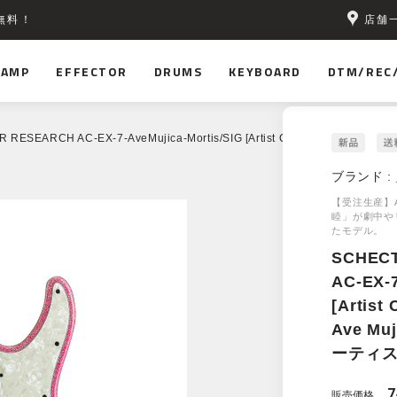
店舗
無料！
AMP
EFFECTOR
DRUMS
KEYBOARD
DTM/REC
RESEARCH AC-EX-7-AveMujica-Mortis/SIG [Artist Collection BanG Dr
ブランド :
【受注生産】A
睦」が劇中や
たモデル。
SCHEC
AC-EX-7
[Artist
Ave Muj
ーティス
7
販売価格