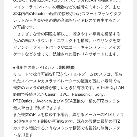
USB-C、16系統のXLRコンボとステレオRCAから接続された
マイク、ラインレベルの機器などの信号をミキシング。また
本体内蔵のBluetooth経由で接続されたスマートフォンやタブ
レットから音楽やその他の音源をワイヤレスで再生すること
が可能です。
さまざまな音の問題を解決し、聴きやすい環境を構築する
ための幅広いサウンド・エフェクトを搭載。ハウリングを防
ぐアンチ・フィードバックやエコー・キャンセラー、ノイズ
ゲートなどを使って、洗練された音作りをサポートします。
■汎用性の高いPTZカメラ制御機能
リモートで操作可能なPTZ(パンチルトズーム)カメラは、限ら
れたスペースやカメラオペレーターの配置が難しい場所でも
複数のカメラの映像が欲しいときに有効です。V-160HDはLAN
経由で接続されたCanon、JVC、Panasonic、Sony、
PTZOptics、AvonicおよびVISCA互換の一部のPTZカメラを
最大16台まで制御できます。
また複数のPTZを接続する場合、異なるメーカーのPTZカメラ
を混在させても制御が可能なので、既存の設備に最新のPTZ
カメラを増設するようなスタジオ構築でも複雑な制御システ
ムを用意す