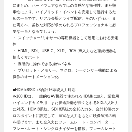
にまとめ、ハードウェアならではの直感的な操作性、また堅
牢性により、ハイブリッド・イベントを安定して遂行するた
めの一台です。リアル会場とライブ配信、そのいずれか、ま
た両方へ、柔軟な対応が求められるプロフェッショナルに必
要な一台となるでしょう。
・ スイッチャー/ミキサーの専用機器として運用における安定
性
・ HDMI、SDI、USB-C、XLR、RCA 声入力など接続機器を
幅広くサポート
・ 直感的に操作できる操作パネル
・ プリセット・メモリー、マクロ、シーケンサー機能による
操作のオートメーション化
■HDMIx8/SDIx8合計16系統入力対応
V-160HDは、一般的なAV機器で使われるHDMIに加え、業務用
ハイエンドカメラ用、また伝送距離が長くとれるSDIの入出力
に対応。HDMI8系統、SDI 8系統の全16入力を、合計10個のク
ロスポイントに設定して、豊富な入力をもとに映像演出の幅
を拡げます。また全入力にフレームレート・コンバーター、
フレームレート・シンクロナイザーを搭載。フレームレート