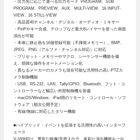
・出力先に応じて選べる出力モード PROGRAM、SUB
PROGRAM、PREVIEW、AUX、MULTI-VIEW、16 INPUT-
VIEW、16 STILL-VIEW
・高品質40チャンネル・デジタル・オーディオ・ミキサー
・PinPやキー合成、テロップなど最大8レイヤーを使った画面
演出が可能
・本体に静止画を16個登録可能（不揮発メモリー）。BMP、
JPEG、PNG（アルファ・チャンネル対応）に対応
・プリセット・メモリーやマクロ、シーケンサー機能を備
え、煩雑な操作をオートメーション化
・異なるメーカーのカメラも混在可能な汎用性の高いPTZカ
メラ制御機能
・USB、RS-232、LAN、Tally/GPIO、Bluetooth、フット・コ
ントローラーなど幅広い外部制御機を装備
・macOS/Windows、iPad用のリモート・コントロール・ソフ
トウェア（順次公開予定）
・有線/無線に対応したタリー機能
■ハイブリッド・イベントを拡張する汎用性の高いインターフ
ェース
V-160HDは、豊富な映像/音声入出力、多彩な演出機能を一台