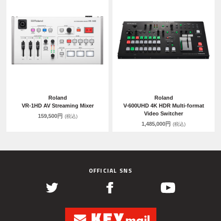
Roland
Roland
VR-1HD AV Streaming Mixer
V-600UHD 4K HDR Multi-format
Video Switcher
159,500円
(税込)
1,485,000円
(税込)
OFFICIAL SNS