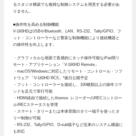
るスタジオ構築でも複雑な制御システムを用意する必要があ
りません。
■操作性を高める制御機能
V-160HDはUSBやBluetooth、LAN、RS-232、Tally/GPIO、フ
ット・コントローラーなど豊富な制御機能により接続機器と
の操作性を向上します。
・グラフィカルな画面で直感的にタッチ操作可能なiPad用リ
モート・アプリケーション「V-160HD Remote」
・macOS/Windowsに対応したリモート・コントロール・ソフ
トウェア 「V-160HD RCS」*後日公開予定
・フット・コントローラーを接続し、100種類以上の操作コマ
ンドを足元で実行可能
・HDMI経由で接続したAtomos レコーダーのRECコントロー
ル/RECステータスを管理
・スマート・タリーまたは本体背面のタリー端子を使ったタ
リー制御が可能
・RS-232、Tally/GPIO、D-sub端子など従来のシステム構築に
も対応