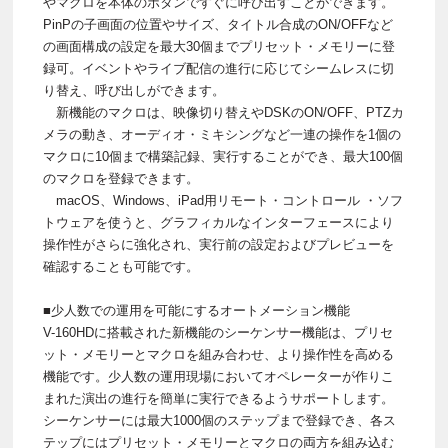
やマクロを本体のボタンですぐに呼び出すことができます。
PinPの子画面の位置やサイズ、タイトル合成のON/OFFなど
の画面構成の設定を最大30個までプリセット・メモリーに登
録可。イベントやライブ配信の進行に応じてシームレスに切
り替え、呼び出しができます。
新機能のマクロは、映像切り替えやDSKのON/OFF、PTZカ
メラの動き、オーディオ・ミキシングなど一連の操作を1個の
マクロに10個まで構築記録、実行することができ、最大100個
のマクロを登録できます。
macOS、Windows、iPad用リモート・コントロール ・ソフ
トウェアを使うと、グラフィカルなインターフェースにより
操作性がさらに強化され、実行前の設定およびプレビューを
確認することも可能です。
■少人数での運用を可能にするオートメーション機能
V-160HDに搭載された新機能のシーケンサー機能は、プリセ
ット・メモリーとマクロを組み合わせ、より操作性を高める
機能です。少人数の運用現場においてオペレーターが作りこ
まれた演出の進行を簡単に実行できるようサポートします。
シーケンサーには最大1000個のステップまで登録でき、各ス
テップにはプリセット・メモリーとマクロの両方を組み込む