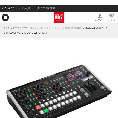
5,000円以上お買い上げで送料無料！
ログイン
カート
TOP
>
DTM｜REC｜PA
>
ビデオスイッチャー｜映像関連機器
> Roland V-160HD
STREAMING VIDEO SWITCHER