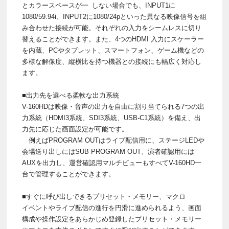
とカラースペースが一 しない場合でも、INPUT1に
1080/59.94i、INPUT2に1080/24pといった異なる映像信号を組
み合わせた接続が可能。それぞれの入力をシームレスに切り
替えることができます。また、4つのHDMI 入力にスケーラー
を内蔵、PCやタブレット、スマートフォン、ゲーム機などの
多様な解像度、縦横比を持つ機器との接続にも幅広く対応し
ます。
■出力先を選べる柔軟な出力系統
V-160HDは映像・音声の出力を自由に割り当てられる7つの出
力系統（HDMI3系統、SDI3系統、USB-C1系統）を備え、出
力先に応じた画面設定が可能です。
例えばPROGRAM OUTはライブ配信用に、ステージLEDや
会場送り出しにはSUB PROGRAM OUT、演者確認用には
AUXを出力し、運営確認用マルチビューもすべてV-160HD一
台で管理することができます。
■すぐに呼び出しできるプリセット・メモリー、マクロ
イベントやライブ配信の進行を円滑に進められるよう、画面
構成や操作設定をあらかじめ登録したプリセット・メモリー