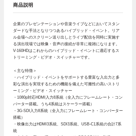
商品説明
企業のプレゼンテーションや音楽ライブなどにおいてスタン
ダードな手法となりつつあるハイブリッド・イベント。リア
ル会場へのスクリーン送り出しとライブ配信を同時に実施す
る演出現場では映像・音声の接続が非常に複雑になります。
V-160HDはこれからのハイブリッド・イベントに適応するス
トリーミング・ビデオ・スイッチャーです。
＜主な特徴＞
・ハイブリッド・イベントをサポートする豊富な入出力と多
彩な演出を実現するための機能を備えた可搬性の高いストリ
ーミング・ビデオ・スイッチャー
・1080p対応HDMI入力8系統（全入力にフレームレート・コン
バーター搭載。うち4系統はスケーラー搭載）
・3G-SDI入力8系統（全入力にフレームレート・コンバーター
搭載）
・映像出力はHDMI3系統、SDI3系統、USB-C1系統の合計7系
統