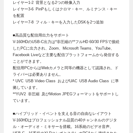
レイヤー1-2 背景となる2つの映像入力
レイヤー3-6 PinPもしくはクロマ・キー、ルミナンス・キー
を配置
レイヤー7-8 フィル・キーを入力したDSKを2つ追加
■高品質な配信用出力をサポート
V-160HDのUSB-C出力は*非圧縮の**フルHD 60/30 FPSで接続
したPCに出力され、Zoom、Microsoft Teams、YouTube、
Facebook Liveなど主要な配信プラットフォームから発信する
ことができます。
配信用PCからはWebカメラと同等の機器として認識され、ド
ライバーは必要ありません。
* UVC USB Video Class およびUAC USB Audio Class に準
拠しています。
**YUV2 非圧縮 及びMotion JPEGフォーマットをサポートし
ています。
■ハイブリッド・イベントを支える音の自由なレイアウト
V-160HDはプロフェッショナル品質の40チャンネルのデジタ
ル・オーディオ・ミキサーを搭載。16系統のビデオ音声、