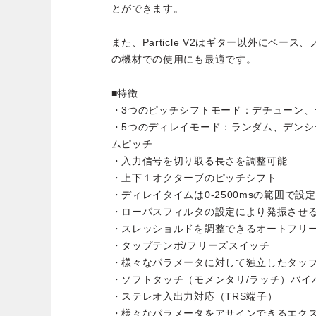
とができます。
また、Particle V2はギター以外にベー
の機材での使用にも最適です。
■特徴
・3つのピッチシフトモード：デチューン、
・5つのディレイモード：ランダム、デンシ
ムピッチ
・入力信号を切り取る長さを調整可能
・上下１オクターブのピッチシフト
・ディレイタイムは0-2500msの範囲で設
・ローパスフィルタの設定により発振させ
・スレッショルドを調整できるオートフリー
・タップテンポ/フリーズスイッチ
・様々なパラメータに対して独立したタッ
・ソフトタッチ（モメンタリ/ラッチ）バイ
・ステレオ入出力対応（TRS端子）
・様々なパラメータをアサインできるエクス