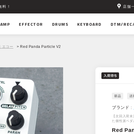
店舗
無料！
AMP
EFFECTOR
DRUMS
KEYBOARD
DTM/REC
｜エコー
> Red Panda Particle V2
ブランド :
【次回入荷未
た個性派ペダ
Red Pa