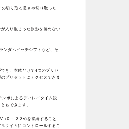
し、その切り取る長さや切り取った
ンが入り混じった原形を留めない
やランダムピッチシフトなど、そ
ができ、本体だけで4つのプリセ
種類のプリセットにアクセスできま
ップテンポによるディレイタイム設
こともできます。
（0～+3.3V)を接続すること
アルタイムにコントロールするこ