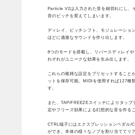
Particle V2は入力された音を細切れに
音のピッチを変えてしまいます。
ディレイ、ピッチシフト、モジュレーショ
ほどに過激なサウンドを作り出します。
8つのモードを搭載し、リバースディレイ
れぞれがユニークな効果を生み出します。
これらの複雑な設定をプリセットすること
ットを保存可能。MIDIを使用すれば127
す。
また、TAP/FREEZEスイッチによりタ
定やフリーズ効果による幻想的な音を作る
CTRL端子にはエクスプレッションペダル/CV
ができ、本体の様々なノブを割り当ててリ