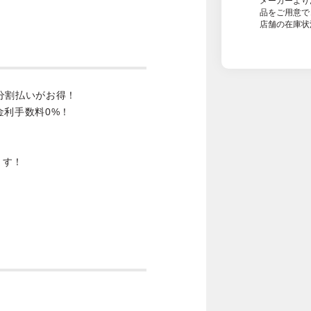
メーカーより
品をご用意で
店舗の在庫状
分割払いがお得！
金利手数料0%！
ます！