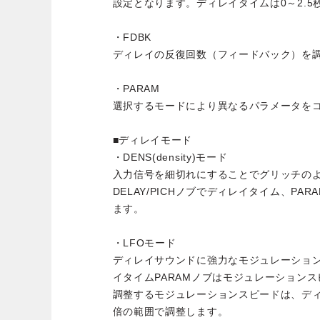
設定となります。ディレイタイムは0～2.
・FDBK
ディレイの反復回数（フィードバック）を
・PARAM
選択するモードにより異なるパラメータを
■ディレイモード
・DENS(density)モード
入力信号を細切れにすることでグリッチの
DELAY/PICHノブでディレイタイム、PA
ます。
・LFOモード
ディレイサウンドに強力なモジュレーション
イタイムPARAMノブはモジュレーションス
調整するモジュレーションスピードは、ディレ
倍の範囲で調整します。